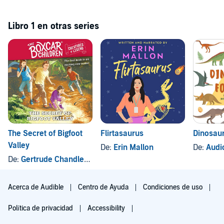
Libro 1 en otras series
The Secret of Bigfoot
Flirtasaurus
Dinosaur
Valley
De:
Erin Mallon
De:
Audio 
De:
Gertrude Chandler Warner
Acerca de Audible
Centro de Ayuda
Condiciones de uso
Política de privacidad
Accessibility