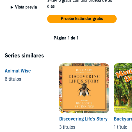
$4.94
o gratis con una prueba de 30
días
Vista previa
Pruebe Estándar gratis
Página 1 de 1
Series similares
Animal Wise
6 títulos
Discovering Life's Story
Backyard
3 títulos
1 título