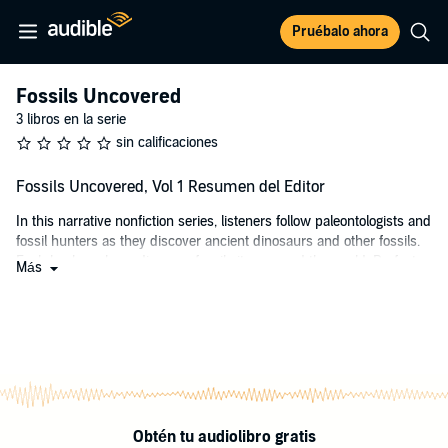
Pruébalo ahora
Fossils Uncovered
3 libros en la serie
sin calificaciones
Fossils Uncovered, Vol 1 Resumen del Editor
In this narrative nonfiction series, listeners follow paleontologists and
fossil hunters as they discover ancient dinosaurs and other fossils.
Each book explores dinosaur fossil sites around the world. Perfect
Más
for reluctant listeners, budding scientists, and dinosaur enthusiasts.
This volume includes Bones in the Badlands and Bones in the Cliff.
©2022 Bearport Publishing (P)2024 Bearport Publishing
Obtén tu audiolibro gratis