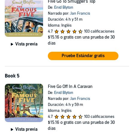
Five Go To Smuggler's Top
De:
Enid Blyton
Narrado por:
Jan Francis
Duración: 4 h y 51 m
Idioma: Inglés
4.7
103 calificaciones
$15.16
o gratis con una prueba de 30
días
Vista previa
Pruebe Estándar gratis
Book 5
Five Go Off In A Caravan
De:
Enid Blyton
Narrado por:
Jan Francis
Duración: 4 h y 59 m
Idioma: Inglés
4.7
103 calificaciones
$15.16
o gratis con una prueba de 30
días
Vista previa