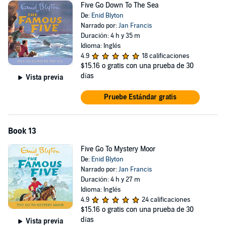
Five Go Down To The Sea
De:
Enid Blyton
Narrado por:
Jan Francis
Duración: 4 h y 35 m
Idioma: Inglés
4.9
18 calificaciones
$15.16
o gratis con una prueba de 30
días
Vista previa
Pruebe Estándar gratis
Book 13
Five Go To Mystery Moor
De:
Enid Blyton
Narrado por:
Jan Francis
Duración: 4 h y 27 m
Idioma: Inglés
4.9
24 calificaciones
$15.16
o gratis con una prueba de 30
días
Vista previa