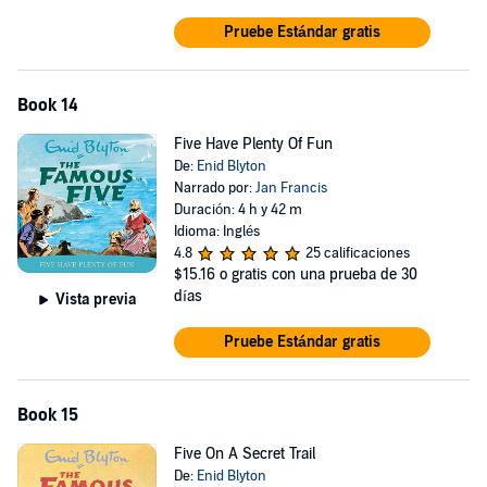
Pruebe Estándar gratis
Book 14
Five Have Plenty Of Fun
De:
Enid Blyton
Narrado por:
Jan Francis
Duración: 4 h y 42 m
Idioma: Inglés
4.8
25 calificaciones
$15.16
o gratis con una prueba de 30
días
Vista previa
Pruebe Estándar gratis
Book 15
Five On A Secret Trail
De:
Enid Blyton