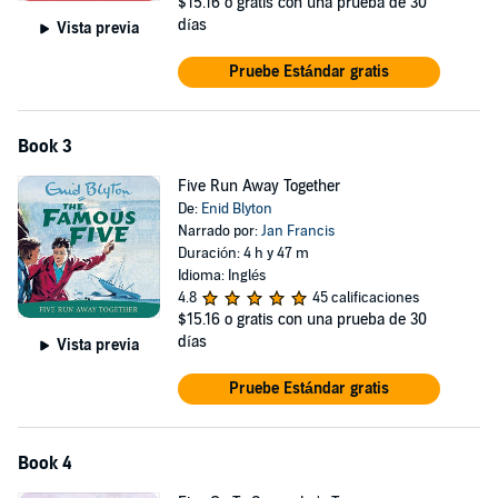
$15.16
o gratis con una prueba de 30
días
Vista previa
Pruebe Estándar gratis
Book 3
Five Run Away Together
De:
Enid Blyton
Narrado por:
Jan Francis
Duración: 4 h y 47 m
Idioma: Inglés
4.8
45 calificaciones
$15.16
o gratis con una prueba de 30
días
Vista previa
Pruebe Estándar gratis
Book 4