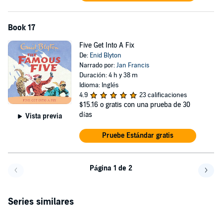
Book 17
Five Get Into A Fix
De:
Enid Blyton
Narrado por:
Jan Francis
Duración: 4 h y 38 m
Idioma: Inglés
4.9
23 calificaciones
$15.16
o gratis con una prueba de 30
días
Vista previa
Pruebe Estándar gratis
Página 1 de 2
Volver a la página anterior
Avanz
Series similares