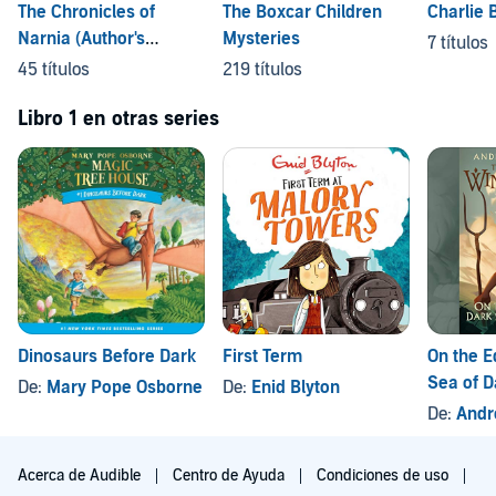
The Chronicles of
The Boxcar Children
Charlie 
Narnia (Author's
Mysteries
7 títulos
Preferred Order)
45 títulos
219 títulos
Libro 1 en otras series
Dinosaurs Before Dark
First Term
On the E
Sea of 
De:
Mary Pope Osborne
De:
Enid Blyton
De:
Andr
Acerca de Audible
Centro de Ayuda
Condiciones de uso