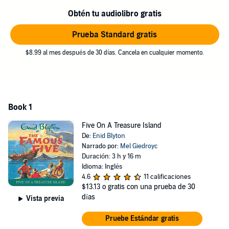
castle on the top.
Obtén tu audiolibro gratis
Over on the island, they make a thrilling discovery, which leads
Prueba Standard gratis
them deep into the dungeons of Kirrin Castle on a dangerous
adventure. Who - and what - will they find there?
$8.99 al mes después de 30 días. Cancela en cualquier momento.
(P) 2017 Hodder Children's Books
©1942 Hodder Children's Books
Book 1
Five On A Treasure Island
De:
Enid Blyton
Narrado por:
Mel Giedroyc
Duración: 3 h y 16 m
Idioma: Inglés
4.6
11 calificaciones
$13.13
o gratis con una prueba de 30
días
Vista previa
Pruebe Estándar gratis