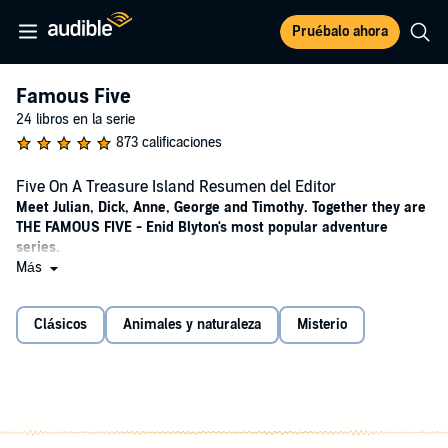
Pruébalo ahora
Famous Five
24 libros en la serie
873 calificaciones
Five On A Treasure Island Resumen del Editor
Meet Julian, Dick, Anne, George and Timothy. Together they are
THE FAMOUS FIVE - Enid Blyton's most popular adventure
series.
Más
Get ready for a Famous Five adventure with this audiobook of Enid
Blyton's treasured classic, read by Mel Giedroyc.
Clásicos
Animales y naturaleza
Misterio
'There was something else out on the sea by the rocks - something
dark that seemed to lurch out of the waves . . . What could it be?'
Julian, Dick and Anne are spending the holidays with their tomboy
cousin George and her dog, Timothy. One day, George takes them to
explore nearby Kirrin Island, with its rocky little coast and old ruined