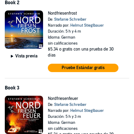
Book 2
©2023 Stefanie Schreiber (P)2023 Stefanie Schreiber
Nordfriesenfrost
De:
Stefanie Schreiber
Narrado por:
Helmut Stieglbauer
Duración: 5 h y 4 m
Idioma: German
sin calificaciones
$5.34
o gratis con una prueba de 30
días
Vista previa
Pruebe Estándar gratis
Book 3
Nordfriesenfeuer
De:
Stefanie Schreiber
Narrado por:
Helmut Stieglbauer
Duración: 5 h y 3 m
Idioma: German
sin calificaciones