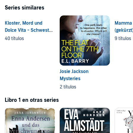
Series similares
Kloster, Mord und
Mamma C
Dolce Vita - Schwester
(gekürzt
Isabella ermittelt
40 títulos
9 títulos
Josie Jackson
Mysteries
2 títulos
Libro 1 en otras series