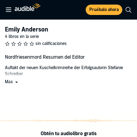
Pruébalo ahora
Emily Anderson
4 libros en la serie
sin calificaciones
Nordfriesenmord Resumen del Editor
Auftakt der neuen Kuschelkrimireihe der Erfolgsautorin Stefanie
Schreiber
Más
Emilia und Piet sind Emily Anderson
Ein Schriftstellerpaar veröffentlicht unter dem gemeinsamen
Pseudonym Emily Anderson und mischt sich in die Ermittlungen
der Husumer Kommissare ein.
In der Deichstraße nahe dem Westerhever Leuchtturm wird die
blutüberströmte Leiche der erfolgreichen Architektin Tessje
Carstensen gefunden. Sofort gerät ihre Tochter Nele unter Verdacht,
Obtén tu audiolibro gratis
die sich hilfesuchend an Emilia wendet.