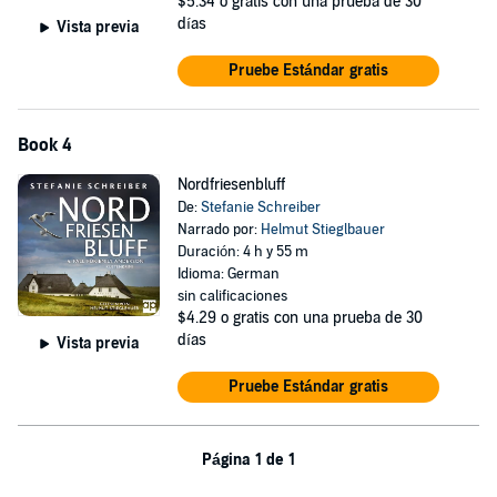
$5.34
o gratis con una prueba de 30
días
Vista previa
Pruebe Estándar gratis
Book 4
Nordfriesenbluff
De:
Stefanie Schreiber
Narrado por:
Helmut Stieglbauer
Duración: 4 h y 55 m
Idioma: German
sin calificaciones
$4.29
o gratis con una prueba de 30
días
Vista previa
Pruebe Estándar gratis
Página 1 de 1