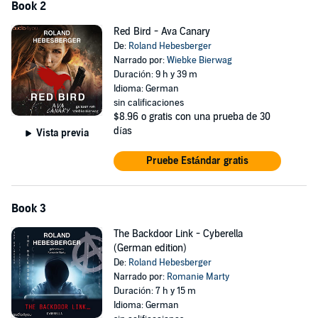
Book 2
Red Bird - Ava Canary
De:
Roland Hebesberger
Narrado por:
Wiebke Bierwag
Duración: 9 h y 39 m
Idioma: German
sin calificaciones
$8.96
o gratis con una prueba de 30
días
Vista previa
Pruebe Estándar gratis
Book 3
The Backdoor Link - Cyberella
(German edition)
De:
Roland Hebesberger
Narrado por:
Romanie Marty
Duración: 7 h y 15 m
Idioma: German