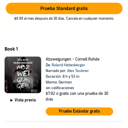
richtige Entscheidung treffen?
Prueba Standard gratis
Roland Hebesberger wurde im Jahr 1986 in Tamsweg geboren.
Schon als Kind träumte er davon, Drehbuchautor zu werden, und
$8.99 al mes después de 30 días. Cancela en cualquier momento.
hat bereits im Fanfiction-Bereich diverse Preise gewonnen.
Abzweigungen
ist sein erster Roman.
©2019 Roland Hebesberger (P)2022 Audio4You
Book 1
Abzweigungen - Cornell Rohde
De:
Roland Hebesberger
Narrado por:
Alex Teubner
Duración: 8 h y 53 m
Idioma: German
sin calificaciones
$7.92
o gratis con una prueba de 30
días
Vista previa
Pruebe Estándar gratis