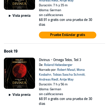
Andreas Riedl
,
Antje May
Duración: 7 h y 35 m
Idioma: German
sin calificaciones
Vista previa
$8.91
o gratis con una prueba de 30
días
Pruebe Estándar gratis
Book 19
Divinus - Omega Telos, Teil 3
De:
Roland Hebesberger
Narrado por:
Robert Maszl
,
Mona
Kosbahn
,
Tobias Sascha Schmitt
,
Andreas Riedl
,
Antje May
Duración: 7 h y 56 m
Idioma: German
sin calificaciones
Vista previa
$8.91
o gratis con una prueba de 30
días