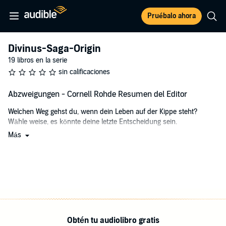
Pruébalo ahora
Divinus-Saga-Origin
19 libros en la serie
sin calificaciones
Abzweigungen - Cornell Rohde Resumen del Editor
Welchen Weg gehst du, wenn dein Leben auf der Kippe steht?
Wähle weise, es könnte deine letzte Entscheidung sein.
Más
Cornell Rohde, ein gescheiterter Ex-Polizist aus München, baut sich
in Salzburg ein neues Leben auf. Es nimmt eine drastische
Wendung, als er Zeuge eines mysteriösen Banküberfalls wird. Er
versucht, den Geheimnissen hinter dem Verbrechen auf die Spur zu
kommen, und gerät in eine Verschwörung, die sein Weltbild ins
Wanken bringt. Wem kann er vertrauen, wer sagt die Wahrheit und
was steckt hinter dem grellen Licht, das ihn bis in seine Träume
verfolgt? Bei einer Verfolgungsjagd quer durch Europa mit neuen
Obtén tu audiolibro gratis
Verbündeten kommt Cornell an seine Grenzen. Wird er am Ende die