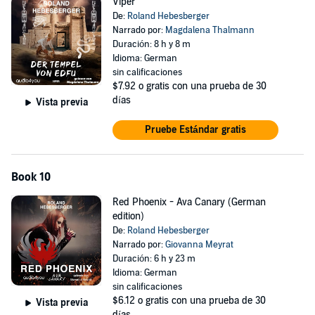
Viper
De:
Roland Hebesberger
Narrado por:
Magdalena Thalmann
Duración: 8 h y 8 m
Idioma: German
sin calificaciones
$7.92
o gratis con una prueba de 30
días
Vista previa
Pruebe Estándar gratis
Book 10
Red Phoenix - Ava Canary (German
edition)
De:
Roland Hebesberger
Narrado por:
Giovanna Meyrat
Duración: 6 h y 23 m
Idioma: German
sin calificaciones
$6.12
o gratis con una prueba de 30
Vista previa
días