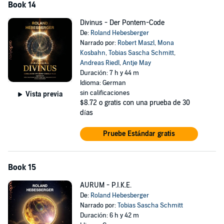
Book 14
Divinus - Der Pontem-Code
De:
Roland Hebesberger
Narrado por:
Robert Maszl
,
Mona
Kosbahn
,
Tobias Sascha Schmitt
,
Andreas Riedl
,
Antje May
Duración: 7 h y 44 m
Idioma: German
sin calificaciones
Vista previa
$8.72
o gratis con una prueba de 30
días
Pruebe Estándar gratis
Book 15
AURUM - P.I.K.E.
De:
Roland Hebesberger
Narrado por:
Tobias Sascha Schmitt
Duración: 6 h y 42 m