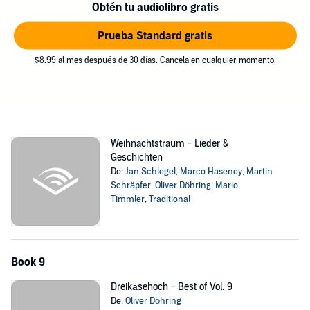
Obtén tu audiolibro gratis
Prueba Standard gratis
$8.99 al mes después de 30 días. Cancela en cualquier momento.
Weihnachtstraum - Lieder &
Geschichten
De:
Jan Schlegel
,
Marco Haseney
,
Martin
Schräpfer
,
Oliver Döhring
,
Mario
Timmler
,
Traditional
Book 9
Dreikäsehoch - Best of Vol. 9
De:
Oliver Döhring