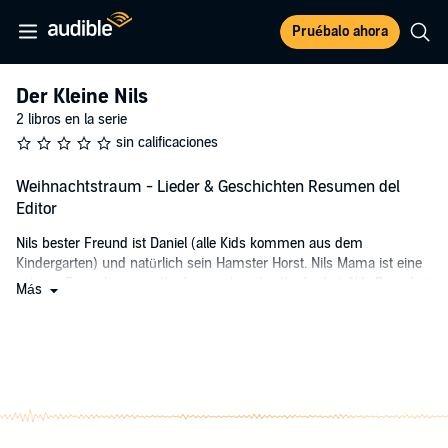
Pruébalo ahora
Der Kleine Nils
2 libros en la serie
sin calificaciones
Weihnachtstraum - Lieder & Geschichten Resumen del
Editor
Nils bester Freund ist Daniel (alle Kids kommen aus dem
Kindergarten) und natürlich sein Hamster Horst. Nils Mama ist eine
schöne Frau, die gerne Kinder mach... äh... Kinder hat. Nils Papa hat
Más
ein Reisebüro.
©2018 FEEZ Unterhaltungs GmbH (P)2018 FEEZ Unterhaltungs
GmbH