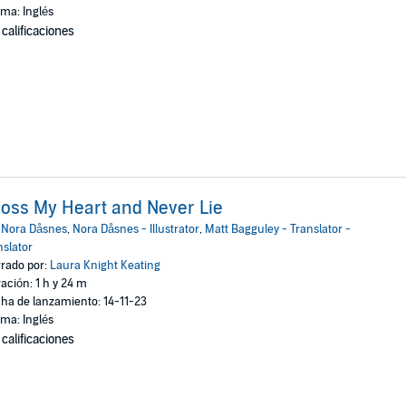
oma: Inglés
 calificaciones
oss My Heart and Never Lie
:
Nora Dåsnes
,
Nora Dåsnes - Illustrator
,
Matt Bagguley - Translator -
nslator
rado por:
Laura Knight Keating
ación: 1 h y 24 m
ha de lanzamiento: 14-11-23
oma: Inglés
 calificaciones