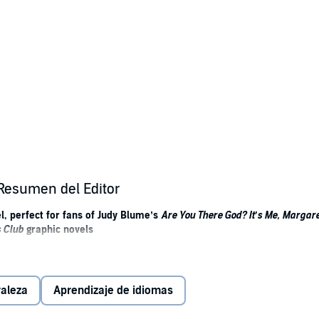
Resumen del Editor
l, perfect for fans of Judy Blume’s
Are You There God? It’s Me, Margare
s Club
graphic novels
 ALICE OSEMAN
st of goals includes: writing a diary, getting a cool look, building the bes
raleza
Aprendizaje de idiomas
she starts school, nothing is how she hoped it would be.
 factions: Team Linnea and the girls who fall in love and Team Bao and the g