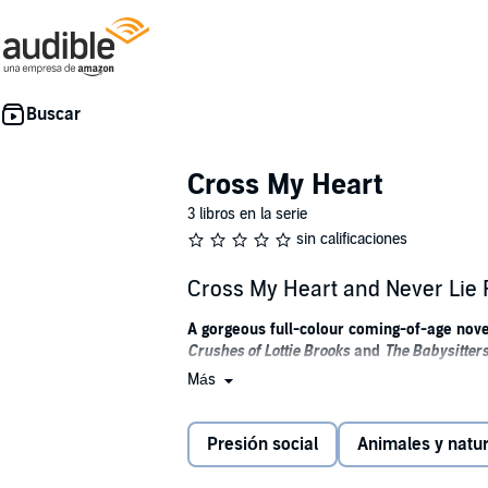
Cross My Heart
3 libros en la serie
sin calificaciones
Cross My Heart and Never Lie 
A gorgeous full-colour coming-of-age nove
Crushes of Lottie Brooks
and
The Babysitter
Más
‘READING THIS WAS LIKE A WARM HUG’ –
Tuva is starting seventh grade, and her checkli
Presión social
Animales y natu
EVERYTHING with her best friends. But when 
Seventh grade has split her friends into rival