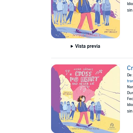
Idi
sin
Vista previa
Cr
De
tra
Nar
Dur
Fec
Idi
sin