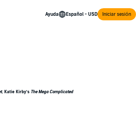
Ayuda
Iniciar sesión
t
, Katie Kirby’s
The Mega Complicated
t fort in the woods with her BFFs, and sharing
irls who are still playing. Linnea has a