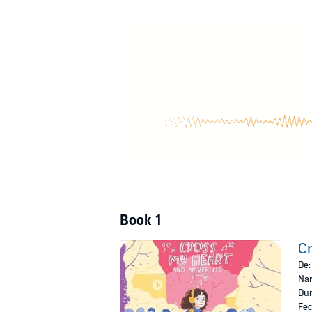
boyfriend, Bao hates everything related to feel
Then Mariam shows up and suddenly things begin
sure how to share . . .
©2023 Nora Dåsnes (P)2023 Recorded Book
Book 1
Cr
De
Nar
Dur
Fec