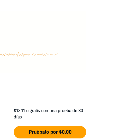
ne part of growing up that Tuva isn’t quite
$12.11
o gratis con una prueba de 30
días
Pruébalo por $0.00