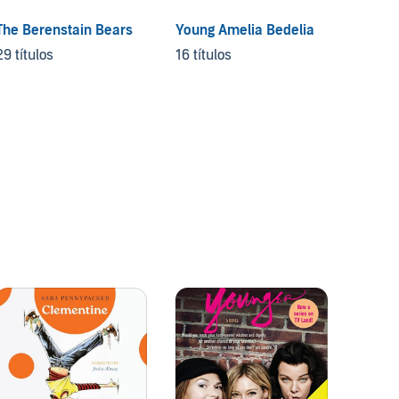
The Berenstain Bears
Young Amelia Bedelia
Ordina
Change
29 títulos
16 títulos
Series
35 títu