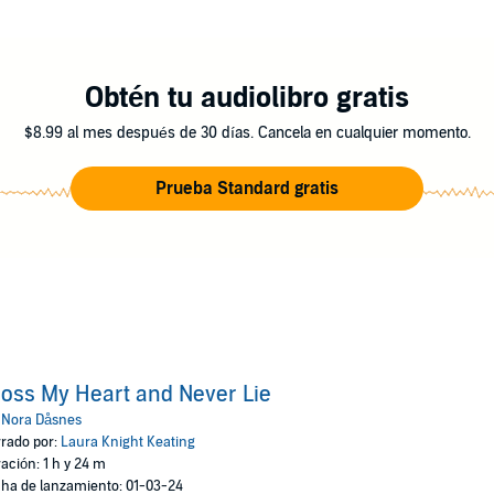
ings. Worst of all, Tuva is expected to choose a side!
 to make a little more sense. But with all her friends fighting, this is o
Obtén tu audiolibro gratis
s
$8.99 al mes después de 30 días. Cancela en cualquier momento.
Prueba Standard gratis
oss My Heart and Never Lie
:
Nora Dåsnes
rado por:
Laura Knight Keating
ación: 1 h y 24 m
ha de lanzamiento: 01-03-24