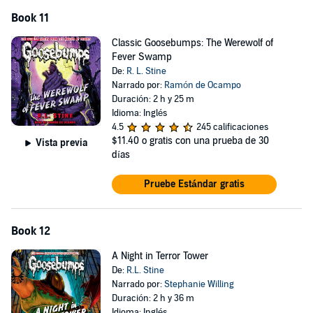
Book 11
Classic Goosebumps: The Werewolf of
Fever Swamp
De:
R. L. Stine
Narrado por:
Ramón de Ocampo
Duración: 2 h y 25 m
Idioma: Inglés
4.5
245 calificaciones
$11.40
o gratis con una prueba de 30
Vista previa
días
Pruebe Estándar gratis
Book 12
A Night in Terror Tower
De:
R.L. Stine
Narrado por:
Stephanie Willing
Duración: 2 h y 36 m
Idioma: Inglés