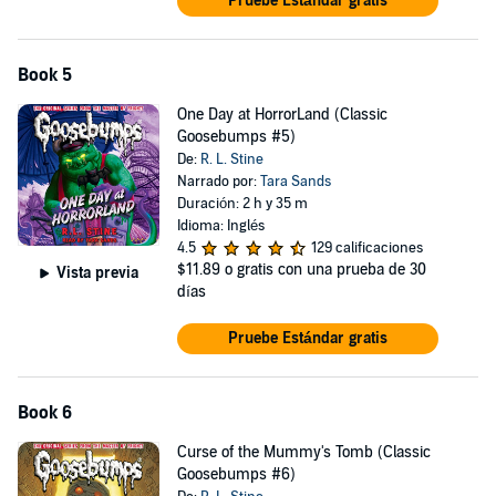
Pruebe Estándar gratis
Book 5
One Day at HorrorLand (Classic
Goosebumps #5)
De:
R. L. Stine
Narrado por:
Tara Sands
Duración: 2 h y 35 m
Idioma: Inglés
4.5
129 calificaciones
$11.89
o gratis con una prueba de 30
Vista previa
días
Pruebe Estándar gratis
Book 6
Curse of the Mummy's Tomb (Classic
Goosebumps #6)