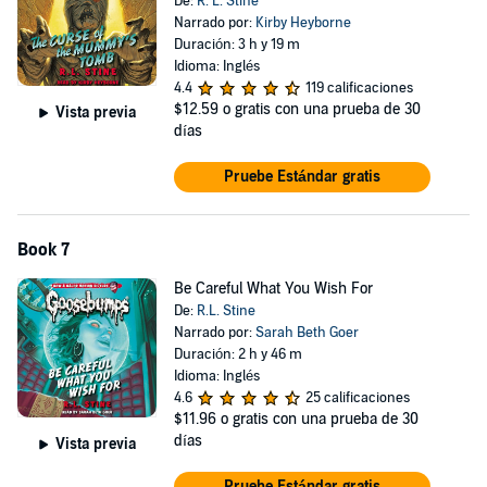
De:
R. L. Stine
Narrado por:
Kirby Heyborne
Duración: 3 h y 19 m
Idioma: Inglés
4.4
119 calificaciones
$12.59
o gratis con una prueba de 30
Vista previa
días
Pruebe Estándar gratis
Book 7
Be Careful What You Wish For
De:
R.L. Stine
Narrado por:
Sarah Beth Goer
Duración: 2 h y 46 m
Idioma: Inglés
4.6
25 calificaciones
$11.96
o gratis con una prueba de 30
días
Vista previa
Pruebe Estándar gratis