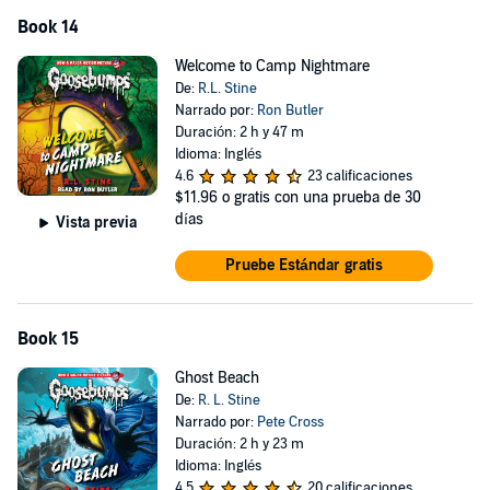
Book 14
Welcome to Camp Nightmare
De:
R.L. Stine
Narrado por:
Ron Butler
Duración: 2 h y 47 m
Idioma: Inglés
4.6
23 calificaciones
$11.96
o gratis con una prueba de 30
días
Vista previa
Pruebe Estándar gratis
Book 15
Ghost Beach
De:
R. L. Stine
Narrado por:
Pete Cross
Duración: 2 h y 23 m
Idioma: Inglés
4.5
20 calificaciones