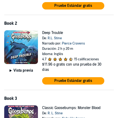
Pruebe Estándar gratis
Book 2
Deep Trouble
De:
R.L. Stine
Narrado por:
Pierce Cravens
Duración: 2 h y 20 m
Idioma: Inglés
4.7
15 calificaciones
$11.96
o gratis con una prueba de 30
días
Vista previa
Pruebe Estándar gratis
Book 3
Classic Goosebumps: Monster Blood
De:
R. L. Stine