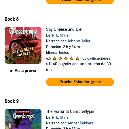
Book 8
Say Cheese and Die!
De:
R. L. Stine
Narrado por:
Johnny Heller
Duración: 2 h y 34 m
Idioma: Inglés
4.5
188 calificaciones
$11.40
o gratis con una prueba de 30
días
Vista previa
Pruebe Estándar gratis
Book 9
The Horror at Camp Jellyjam
De:
R. L. Stine
Narrado por:
Amber Dekkers