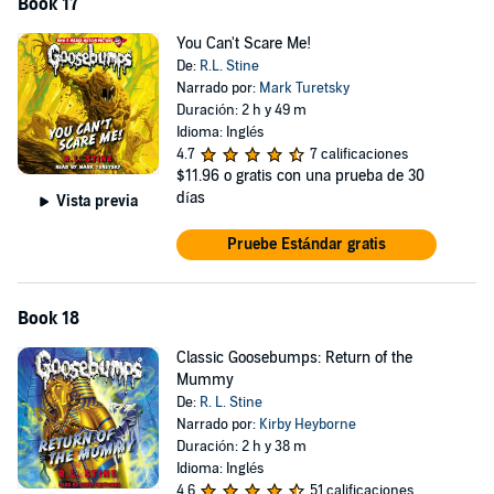
Book 17
You Can't Scare Me!
De:
R.L. Stine
Narrado por:
Mark Turetsky
Duración: 2 h y 49 m
Idioma: Inglés
4.7
7 calificaciones
$11.96
o gratis con una prueba de 30
días
Vista previa
Pruebe Estándar gratis
Book 18
Classic Goosebumps: Return of the
Mummy
De:
R. L. Stine
Narrado por:
Kirby Heyborne
Duración: 2 h y 38 m
Idioma: Inglés
4.6
51 calificaciones