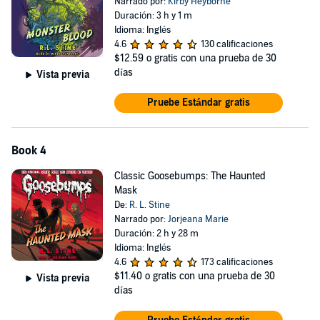
Narrado por:
Kirby Heyborne
Duración: 3 h y 1 m
Idioma: Inglés
4.6
130 calificaciones
$12.59
o gratis con una prueba de 30
días
Vista previa
Pruebe Estándar gratis
Book 4
Classic Goosebumps: The Haunted
Mask
De:
R. L. Stine
Narrado por:
Jorjeana Marie
Duración: 2 h y 28 m
Idioma: Inglés
4.6
173 calificaciones
$11.40
o gratis con una prueba de 30
Vista previa
días