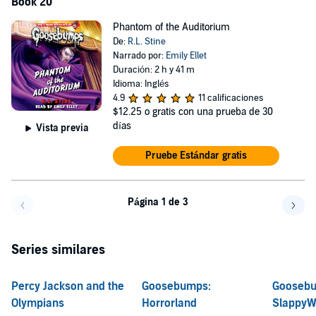
Book 20
Phantom of the Auditorium
De:
R.L. Stine
Narrado por:
Emily Ellet
Duración: 2 h y 41 m
Idioma: Inglés
4.9
11 calificaciones
$12.25
o gratis con una prueba de 30
días
Vista previa
Pruebe Estándar gratis
Página 1 de 3
Volver a la página anterior
Avanz
Series similares
Percy Jackson and the
Goosebumps:
Gooseb
Olympians
Horrorland
SlappyW