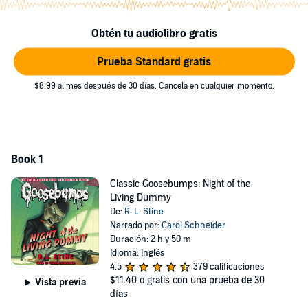
dummy can be causing all the trouble. Or is there?
Now with all-new bonus material revealing Slappy's secrets and
Obtén tu audiolibro gratis
more.
Prueba Standard gratis
©1993, 2015 R.L. Stine (P)2015 Scholastic Inc.
$8.99 al mes después de 30 días. Cancela en cualquier momento.
Book 1
Classic Goosebumps: Night of the
Living Dummy
De:
R. L. Stine
Narrado por:
Carol Schneider
Duración: 2 h y 50 m
Idioma: Inglés
4.5
379 calificaciones
$11.40
o gratis con una prueba de 30
Vista previa
días