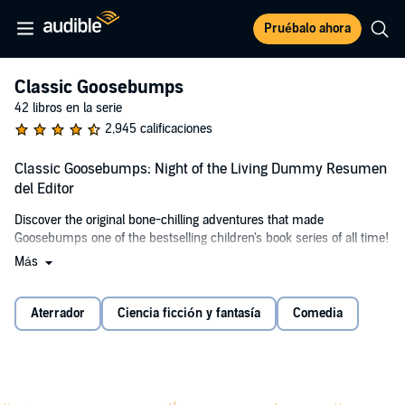
Pruébalo ahora
Classic Goosebumps
42 libros en la serie
2,945 calificaciones
Classic Goosebumps: Night of the Living Dummy Resumen
del Editor
Discover the original bone-chilling adventures that made
Goosebumps one of the bestselling children's book series of all time!
Más
Lindy names the ventriloquist's dummy she finds Slappy. Slappy is
kind of ugly, but he's a lot of fun. Lindy's having a great time learning
to make Slappy move and talk. But Kris is jealous of all the attention
Aterrador
Ciencia ficción y fantasía
Comedia
her sister is getting. It's no fair. Why does Lindy always have all the
luck?
Kris decides to get a dummy of her own. She'll show Kris. Then
weird things begin to happen. Nasty things. Evil things. No way a