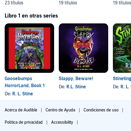
23 títulos
19 títulos
19 título
Libro 1 en otras series
Goosebumps
Slappy, Beware!
Stinetin
HorrorLand, Book 1
De:
R.L. Stine
De:
R. L.
De:
R. L. Stine
Acerca de Audible
Centro de Ayuda
Condiciones de uso
Política de privacidad
Accessibility