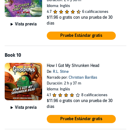
Duración: 2 h y 36 m
Idioma: Inglés
4.7
6 calificaciones
$11.96
o gratis con una prueba de 30
días
Vista previa
Pruebe Estándar gratis
Book 10
How I Got My Shrunken Head
De:
R.L. Stine
Narrado por:
Christian Barillas
Duración: 2 h y 37 m
Idioma: Inglés
4.1
8 calificaciones
$11.96
o gratis con una prueba de 30
días
Vista previa
Pruebe Estándar gratis