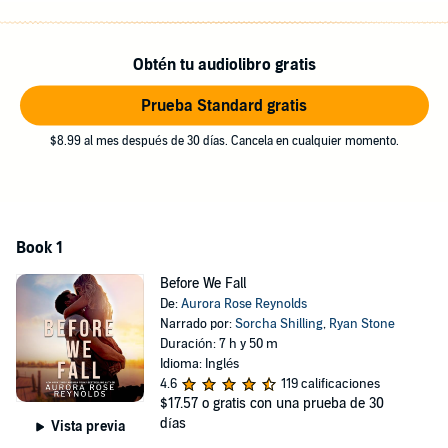
tying them together is the circumstances that brought them together
in the first place or if it’s something more.
©2023 Aurora Rose Reynolds (P)2023 Dreamscape Media
Obtén tu audiolibro gratis
Prueba Standard gratis
$8.99 al mes después de 30 días. Cancela en cualquier momento.
Book 1
Before We Fall
De:
Aurora Rose Reynolds
Narrado por:
Sorcha Shilling
,
Ryan Stone
Duración: 7 h y 50 m
Idioma: Inglés
4.6
119 calificaciones
$17.57
o gratis con una prueba de 30
días
Vista previa