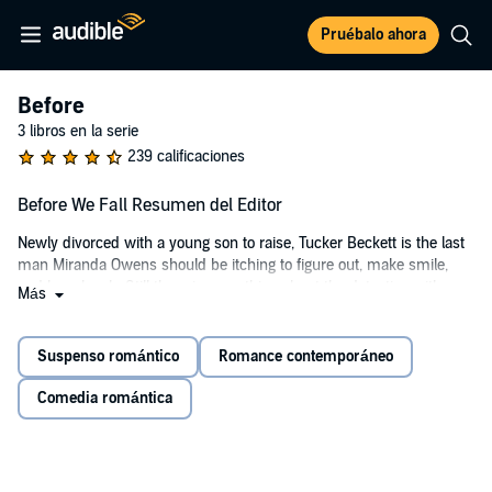
Pruébalo ahora
Before
3 libros en la serie
239 calificaciones
Before We Fall Resumen del Editor
Newly divorced with a young son to raise, Tucker Beckett is the last
man Miranda Owens should be itching to figure out, make smile,
and hear laugh. Still there is something about the detective with
Más
haunted blue eyes and a dirty mouth that draws her in from the
moment they meet.
Suspenso romántico
Romance contemporáneo
If only life were so simple.
Comedia romántica
As Tucker and Miranda begin to navigate their new relationship,
Tucker is tasked with solving the murder of a young woman while
their exes begin to play games in an attempt to split the two of them
up. Before they fall, these two will need to figure out if the only thing