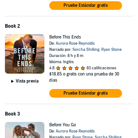
Pruebe Estándar gratis
Book 2
Before This Ends
De:
Aurora Rose Reynolds
Narrado por:
Sorcha Shilling
,
Ryan Stone
Duración: 8 h y 8 m
Idioma: Inglés
4.8
83 calificaciones
$18.85
o gratis con una prueba de 30
días
Vista previa
Pruebe Estándar gratis
Book 3
Before You Go
De:
Aurora Rose Reynolds
Narrado por:
Ryan Stone
,
Sorcha Shilling