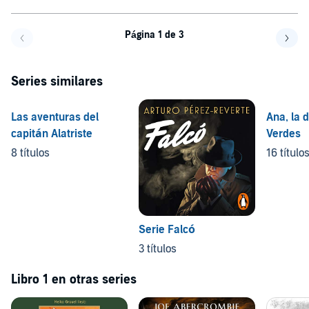
Página 1 de 3
Volver a la página anterior
Avanz
Series similares
Las aventuras del
Ana, la d
capitán Alatriste
Verdes
8 títulos
16 título
Serie Falcó
3 títulos
Libro 1 en otras series