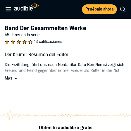
Pruébalo ahora
Band Der Gesammelten Werke
45 libros en la serie
13 calificaciones
Der Krumir Resumen del Editor
Die Erzählung führt uns nach Nordafrika. Kara Ben Nemsi zeigt sich
Freund und Feind gegenüber immer wieder als Retter in der Not.
Der Krumir
stammt aus dem Hörbuch
Sand des Verderbens
(Band
Más
10 der Gesammelten Werke).
©1952 Karl-May-Verlag (P)2016 Karl-May-Verlag
Obtén tu audiolibro gratis