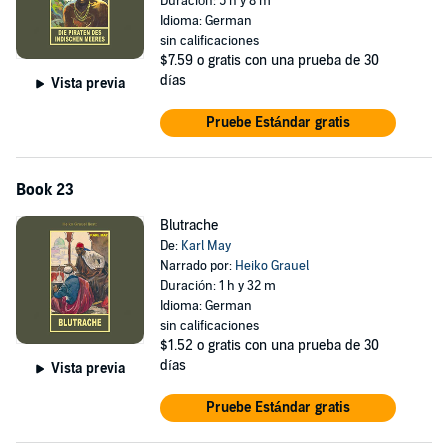
Duración: 5 h y 8 m
Idioma: German
sin calificaciones
$7.59
o gratis con una prueba de 30
días
Vista previa
Pruebe Estándar gratis
Book 23
Blutrache
De:
Karl May
Narrado por:
Heiko Grauel
Duración: 1 h y 32 m
Idioma: German
sin calificaciones
$1.52
o gratis con una prueba de 30
días
Vista previa
Pruebe Estándar gratis