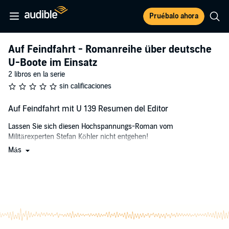
Pruébalo ahora
Auf Feindfahrt - Romanreihe über deutsche
U-Boote im Einsatz
2 libros en la serie
sin calificaciones
Auf Feindfahrt mit U 139 Resumen del Editor
Lassen Sie sich diesen Hochspannungs-Roman vom
Militärexperten Stefan Köhler nicht entgehen!
Más
Nach seinem Bestseller
Einsatzbericht – Im Fadenkreuz
legt er
erneut einen mitreißenden U-Boot-Roman vor, der den Krieg zur
See in all seiner Grausamkeit darstellt.
Anfang 1942: Die deutsche U-Boot-Waffe befindet sich auf dem
Höhepunkt ihrer Macht, doch mit den USA hat ein neuer
Kriegsgegner das Schlachtfeld betreten.