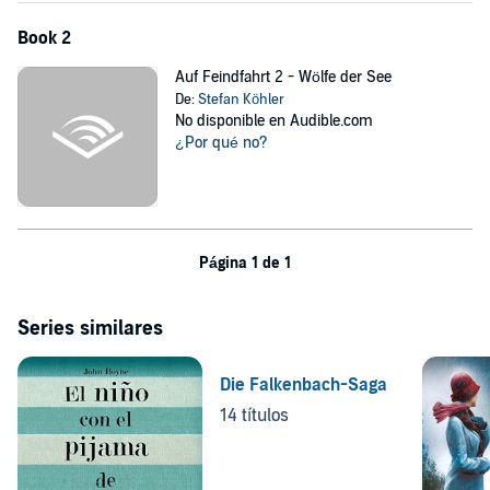
Bruttoregistertonnen Schiffsraum zu versenken. Den Preis dafür
zahlten die deutschen U-Boot-Fahrer. Von der Propaganda gefeiert,
Book 2
kehrten viele von ihnen nicht von ihren gefahrvollen Feindfahrten
zurück.
Auf Feindfahrt 2 - Wölfe der See
De:
Stefan Köhler
Welches Schicksal erwartet U 139?
No disponible en Audible.com
Finden Sie es heraus, indem Sie auf "Jetzt Kaufen" klicken.
¿Por qué no?
©2021 EK-2 Publishing (P)2022 EK-2 Publishing
Página 1 de 1
Series similares
Die Falkenbach-Saga
14 títulos