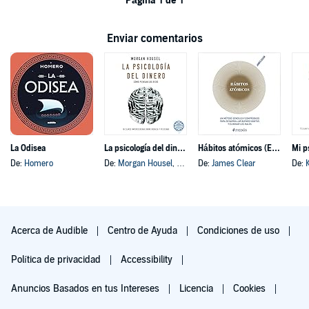
Página 1 de 1
Enviar comentarios
La Odisea
La psicología del dinero
Hábitos atómicos (Español neutro)
Mi p
De:
Homero
De:
Morgan Housel
, y otros
De:
James Clear
De:
Acerca de Audible
Centro de Ayuda
Condiciones de uso
Política de privacidad
Accessibility
Anuncios Basados en tus Intereses
Licencia
Cookies