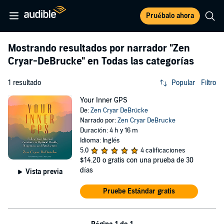
Pruébalo ahora
Mostrando resultados por narrador
"Zen
Cryar-DeBrucke"
en Todas las categorías
1 resultado
Popular
Filtro
Your Inner GPS
De:
Zen Cryar DeBrücke
Narrado por:
Zen Cryar DeBrucke
Duración: 4 h y 16 m
Idioma: Inglés
5.0
4 calificaciones
$14.20
o gratis con una prueba de 30
días
Vista previa
Pruebe Estándar gratis