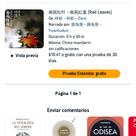
南苑红叶 - 南苑紅葉 [Red Leaves]
De:
梓昕 - 梓昕 - Zixin
Narrado por:
圆兔墩 - 圓兔墩 -
Yuantudun
Duración: 6 h y 30 m
Idioma: Chino mandarín
sin calificaciones
$10.41
o gratis con una prueba de 30
Vista previa
días
Pruebe Estándar gratis
Página 1 de 1
Enviar comentarios