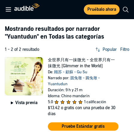
Pruébalo ahora
Mostrando resultados por narrador
"Yuantudun"
en Todas las categorías
1 - 2 of 2 resultado
Popular
Filtro
全世界只有一抹微光 - 全世界只有一
抹微光 [Glimmer in the World]
De:
顾苏 - 顧蘇 - Gu Su
Narrado por:
圆兔墩 - 圓兔墩 -
Yuantudun
Duración: 9 h y 21 m
Idioma: Chino mandarín
5.0
1 calificación
Vista previa
$13.42
o gratis con una prueba de 30
días
Pruebe Estándar gratis