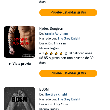
días
Pruebe Estándar gratis
Hyde's Dungeon
De:
Yamila Abraham
Narrado por:
The Grey Knight
Duración: 1 h y 7 m
Idioma: Inglés
4.0
31 calificaciones
$8.85
o gratis con una prueba de 30
días
Vista previa
Pruebe Estándar gratis
BDSM
De:
The Grey Knight
Narrado por:
The Grey Knight
Duración: 1 h y 45 m
Idioma: Inglés