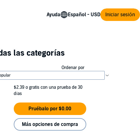
Ayuda
Iniciar sesión
as las categorías
Ordenar por
$2.39
o gratis con una prueba de 30
días
Pruébalo por $0.00
Más opciones de compra