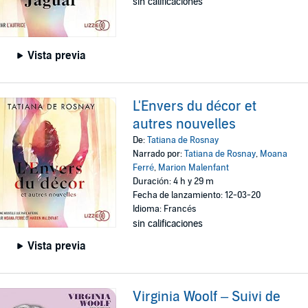
sin calificaciones
Vista previa
L'Envers du décor et
autres nouvelles
De:
Tatiana de Rosnay
Narrado por:
Tatiana de Rosnay
,
Moana
Ferré
,
Marion Malenfant
Duración: 4 h y 29 m
Fecha de lanzamiento: 12-03-20
Idioma: Francés
sin calificaciones
Vista previa
Virginia Woolf – Suivi de