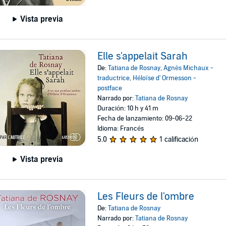
Vista previa
Elle s'appelait Sarah
De:
Tatiana de Rosnay
,
Agnès Michaux -
traductrice
,
Héloïse d' Ormesson -
postface
Narrado por:
Tatiana de Rosnay
Duración: 10 h y 41 m
Fecha de lanzamiento: 09-06-22
Idioma: Francés
5.0
1 calificación
Vista previa
Les Fleurs de l'ombre
De:
Tatiana de Rosnay
Narrado por:
Tatiana de Rosnay