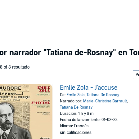
por narrador
"Tatiana de-Rosnay"
en Tod
 8 of 8 resultado
Emile Zola - J'accuse
De:
Emile Zola
,
Tatiana De Rosnay
Narrado por:
Marie-Christine Barrault
,
Tatiana De Rosnay
Duración: 1 h y 9 m
Fecha de lanzamiento: 01-02-23
Idioma: Francés
sin calificaciones