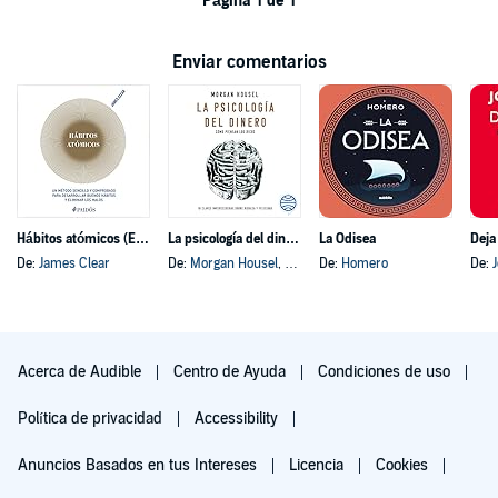
Página 1 de 1
Enviar comentarios
Hábitos atómicos (Español neutro)
La psicología del dinero
La Odisea
Deja
De:
James Clear
De:
Morgan Housel
, y otros
De:
Homero
De:
Acerca de Audible
Centro de Ayuda
Condiciones de uso
Política de privacidad
Accessibility
Anuncios Basados en tus Intereses
Licencia
Cookies