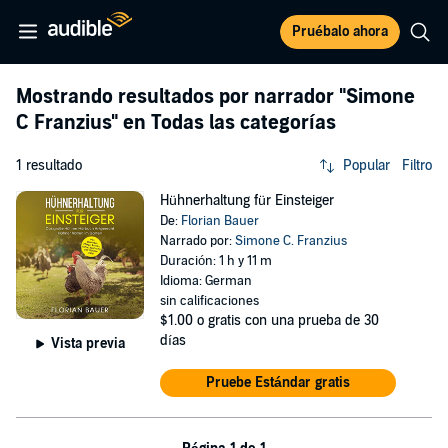
Pruébalo ahora
Mostrando resultados por narrador
"Simone
C Franzius"
en Todas las categorías
1 resultado
Popular
Filtro
Hühnerhaltung für Einsteiger
De:
Florian Bauer
Narrado por:
Simone C. Franzius
Duración: 1 h y 11 m
Idioma: German
sin calificaciones
$1.00
o gratis con una prueba de 30
días
Vista previa
Pruebe Estándar gratis