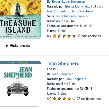
De:
Robert Louis Stevenson
Narrado por:
Buster Merryfield
,
Full Cast
,
Iain Cuthbertson
,
Jack Shepherd
Serie:
BBC Children's Classics
Duración: 2 h y 2 m
Fecha de lanzamiento: 16-08-06
Idioma: Inglés
4.4
35 calificaciones
Vista previa
Jean Shepherd
Life Is
De:
Jean Shepherd
Narrado por:
Jean Shepherd
Duración: 5 h y 51 m
Fecha de lanzamiento: 23-05-13
Idioma: Inglés
4.2
33 calificaciones