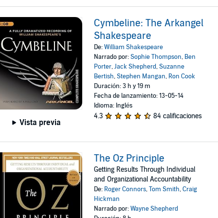
Cymbeline: The Arkangel
Shakespeare
De:
William Shakespeare
Narrado por:
Sophie Thompson
,
Ben
Porter
,
Jack Shepherd
,
Suzanne
Bertish
,
Stephen Mangan
,
Ron Cook
Duración: 3 h y 19 m
Fecha de lanzamiento: 13-05-14
Idioma: Inglés
4.3
84 calificaciones
Vista previa
The Oz Principle
Getting Results Through Individual
and Organizational Accountability
De:
Roger Connors
,
Tom Smith
,
Craig
Hickman
Narrado por:
Wayne Shepherd