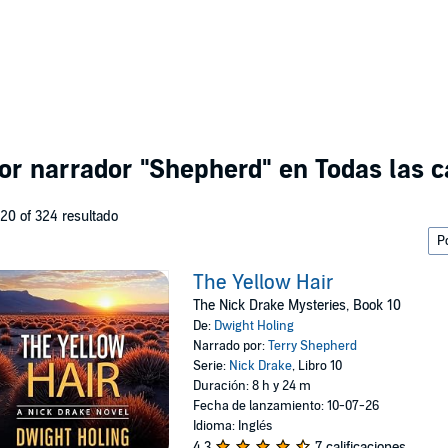
por narrador
"Shepherd"
en Todas las c
 20 of 324 resultado
The Yellow Hair
The Nick Drake Mysteries, Book 10
De:
Dwight Holing
Narrado por:
Terry Shepherd
Serie:
Nick Drake
, Libro 10
Duración: 8 h y 24 m
Fecha de lanzamiento: 10-07-26
Idioma: Inglés
4.3
7 calificaciones