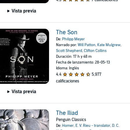
Vista previa
The Son
De:
Philipp Meyer
Narrado por:
Will Patton
,
Kate Mulgrew
,
Scott Shepherd
,
Clifton Collins
Duración: 17 h y 48 m
Fecha de lanzamiento: 28-05-13
Idioma: Inglés
4.4
5,977
calificaciones
Vista previa
The Iliad
Penguin Classics
De:
Homer
,
E. V. Rieu - translator
,
D. C.