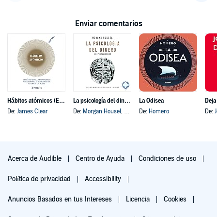
Volver a la página anterior
Avanz
Enviar comentarios
Hábitos atómicos (Español neutro)
La psicología del dinero
La Odisea
Deja
De:
James Clear
De:
Morgan Housel
, y otros
De:
Homero
De:
Acerca de Audible
Centro de Ayuda
Condiciones de uso
Política de privacidad
Accessibility
Anuncios Basados en tus Intereses
Licencia
Cookies