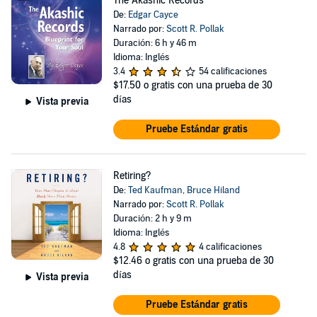
The Akashic Records
De:
Edgar Cayce
Narrado por:
Scott R. Pollak
Duración: 6 h y 46 m
Idioma: Inglés
3.4
54 calificaciones
$17.50
o gratis con una prueba de 30
días
Vista previa
Pruebe Estándar gratis
Retiring?
De:
Ted Kaufman
,
Bruce Hiland
Narrado por:
Scott R. Pollak
Duración: 2 h y 9 m
Idioma: Inglés
4.8
4 calificaciones
$12.46
o gratis con una prueba de 30
días
Vista previa
Pruebe Estándar gratis