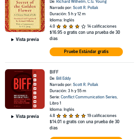
De:
Richard Wilhelm
,
C.G. Young
Narrado por:
Scott R. Pollak
Duración: 5 h y 12 m
Idioma: Inglés
4.0
14 calificaciones
$16.95
o gratis con una prueba de 30
días
Vista previa
Pruebe Estándar gratis
BIFF
De:
Bill Eddy
Narrado por:
Scott R. Pollak
Duración: 3 h y 55 m
Serie:
Conflict Communication Series
,
Libro 1
Idioma: Inglés
4.8
19 calificaciones
Vista previa
$14.01
o gratis con una prueba de 30
días