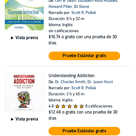
De:
Ceri B. Dean
,
Elizabeth Ross Hubbell
,
Howard Pitler
,
BJ Stone
Narrado por:
Scott R. Pollak
Duración: 6 h y 32 m
Idioma: Inglés
sin calificaciones
$16.74
o gratis con una prueba de 30
Vista previa
días
Pruebe Estándar gratis
Understanding Addiction
De:
Dr. Charles Smith
,
Dr. Jason Hunt
Narrado por:
Scott R. Pollak
Duración: 2 h y 45 m
Idioma: Inglés
4.8
8 calificaciones
$12.46
o gratis con una prueba de 30
días
Vista previa
Pruebe Estándar gratis