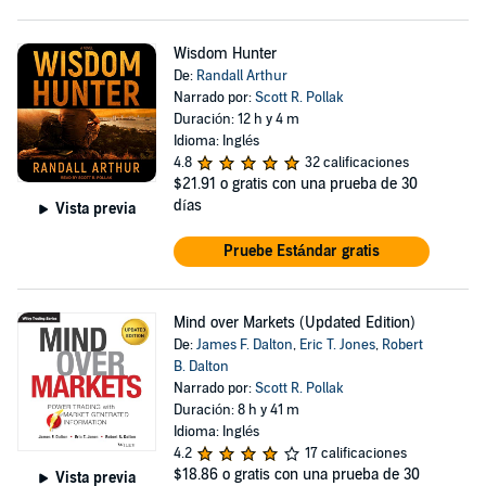
Wisdom Hunter
De:
Randall Arthur
Narrado por:
Scott R. Pollak
Duración: 12 h y 4 m
Idioma: Inglés
4.8
32 calificaciones
$21.91
o gratis con una prueba de 30
días
Vista previa
Pruebe Estándar gratis
Mind over Markets (Updated Edition)
De:
James F. Dalton
,
Eric T. Jones
,
Robert
B. Dalton
Narrado por:
Scott R. Pollak
Duración: 8 h y 41 m
Idioma: Inglés
4.2
17 calificaciones
$18.86
o gratis con una prueba de 30
Vista previa