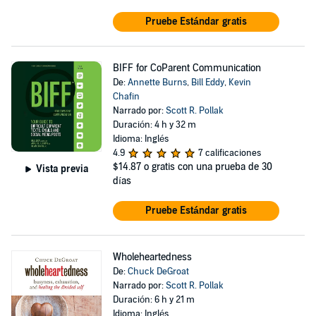
Pruebe Estándar gratis
BIFF for CoParent Communication
De:
Annette Burns
,
Bill Eddy
,
Kevin
Chafin
Narrado por:
Scott R. Pollak
Duración: 4 h y 32 m
Idioma: Inglés
4.9
7 calificaciones
$14.87
o gratis con una prueba de 30
Vista previa
días
Pruebe Estándar gratis
Wholeheartedness
De:
Chuck DeGroat
Narrado por:
Scott R. Pollak
Duración: 6 h y 21 m
Idioma: Inglés