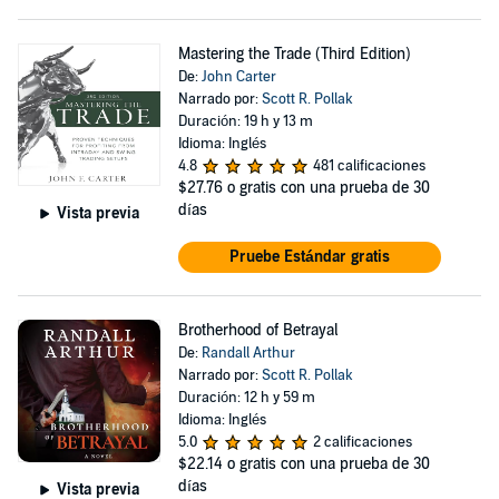
Mastering the Trade (Third Edition)
De:
John Carter
Narrado por:
Scott R. Pollak
Duración: 19 h y 13 m
Idioma: Inglés
4.8
481 calificaciones
$27.76
o gratis con una prueba de 30
días
Vista previa
Pruebe Estándar gratis
Brotherhood of Betrayal
De:
Randall Arthur
Narrado por:
Scott R. Pollak
Duración: 12 h y 59 m
Idioma: Inglés
5.0
2 calificaciones
$22.14
o gratis con una prueba de 30
días
Vista previa