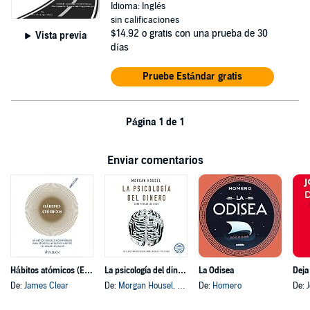
Idioma: Inglés
sin calificaciones
$14.92
o gratis con una prueba de 30
Vista previa
días
Pruebe Estándar gratis
Página 1 de 1
Enviar comentarios
Hábitos atómicos (Español neutro)
La psicología del dinero
La Odisea
Deja
De:
James Clear
De:
Morgan Housel
, y otros
De:
Homero
De: