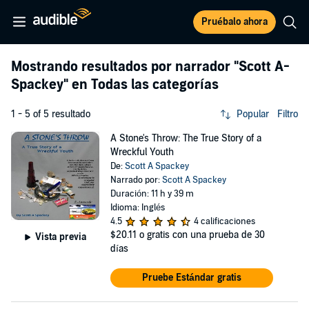
Pruébalo ahora
Mostrando resultados por narrador
"Scott A-
Spackey"
en Todas las categorías
1 - 5 of 5 resultado
Popular
Filtro
A Stone's Throw: The True Story of a
Wreckful Youth
De:
Scott A Spackey
Narrado por:
Scott A Spackey
Duración: 11 h y 39 m
Idioma: Inglés
4.5
4 calificaciones
$20.11
o gratis con una prueba de 30
Vista previa
días
Pruebe Estándar gratis