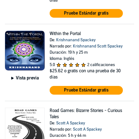
días
Pruebe Estándar gratis
Within the Portal
De:
Krishnanand Spackey
Narrado por:
Krishnanand Scott Spackey
Duración: 19 h y 25 m
Idioma: Inglés
5.0
2 calificaciones
$25.62
o gratis con una prueba de 30
días
Vista previa
Pruebe Estándar gratis
Road Games: Bizarre Stories - Curious
Tales
De:
Scott A Spackey
Narrado por:
Scott A Spackey
Duración: 5 h y 44 m