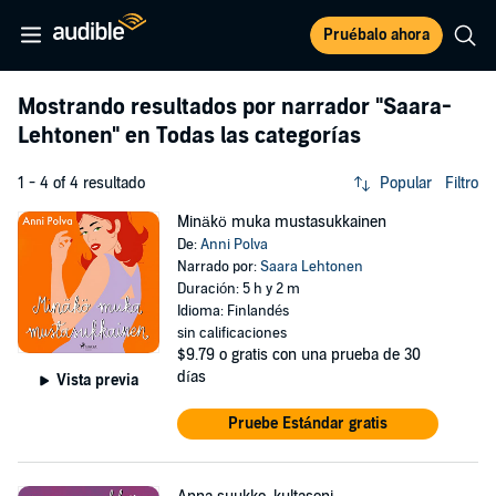
Pruébalo ahora
Mostrando resultados por narrador
"Saara-
Lehtonen"
en Todas las categorías
1 - 4 of 4 resultado
Popular
Filtro
Minäkö muka mustasukkainen
De:
Anni Polva
Narrado por:
Saara Lehtonen
Duración: 5 h y 2 m
Idioma: Finlandés
sin calificaciones
$9.79
o gratis con una prueba de 30
días
Vista previa
Pruebe Estándar gratis