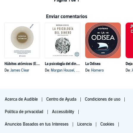
Página 1 de 1
Enviar comentarios
Hábitos atómicos (Español neutro)
La psicología del dinero
La Odisea
Deja
De:
James Clear
De:
Morgan Housel
, y otros
De:
Homero
De:
Acerca de Audible
Centro de Ayuda
Condiciones de uso
Política de privacidad
Accessibility
Anuncios Basados en tus Intereses
Licencia
Cookies