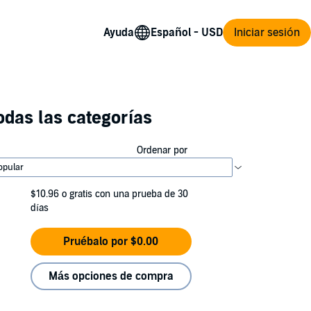
Ayuda
Iniciar sesión
das las categorías
Ordenar por
$10.96
o gratis con una prueba de 30
días
Pruébalo por $0.00
Más opciones de compra