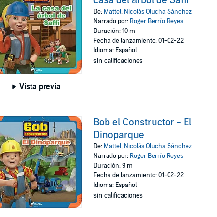
casa del árbol de Saffi
De:
Mattel
,
Nicolás Olucha Sánchez
Narrado por:
Roger Berrío Reyes
Duración: 10 m
Fecha de lanzamiento: 01-02-22
Idioma: Español
sin calificaciones
Vista previa
Bob el Constructor - El
Dinoparque
De:
Mattel
,
Nicolás Olucha Sánchez
Narrado por:
Roger Berrío Reyes
Duración: 9 m
Fecha de lanzamiento: 01-02-22
Idioma: Español
sin calificaciones