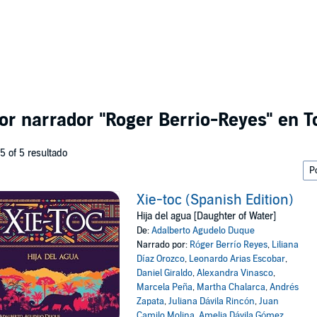
por narrador
"Roger Berrio-Reyes"
en To
 5 of 5 resultado
Xie-toc (Spanish Edition)
Hija del agua [Daughter of Water]
De:
Adalberto Agudelo Duque
Narrado por:
Róger Berrío Reyes
,
Liliana
Díaz Orozco
,
Leonardo Arias Escobar
,
Daniel Giraldo
,
Alexandra Vinasco
,
Marcela Peña
,
Martha Chalarca
,
Andrés
Zapata
,
Juliana Dávila Rincón
,
Juan
Camilo Molina
,
Amelia Dávila Gómez