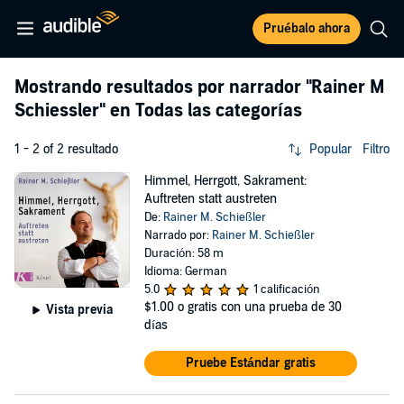
Pruébalo ahora
Mostrando resultados por narrador
"Rainer M
Schiessler"
en Todas las categorías
1 - 2 of 2 resultado
Popular
Filtro
Himmel, Herrgott, Sakrament:
Auftreten statt austreten
De:
Rainer M. Schießler
Narrado por:
Rainer M. Schießler
Duración: 58 m
Idioma: German
5.0
1 calificación
$1.00
o gratis con una prueba de 30
Vista previa
días
Pruebe Estándar gratis