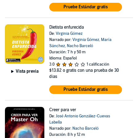
Pruebe Estándar gratis
Dietista enfurecida
De:
Virginia Gómez
Narrado por:
Virginia Gómez
,
María
Sánchez
,
Nacho Barceló
Duración: 7 h y 50 m
Idioma: Español
3.0
1 calificación
$13.82
o gratis con una prueba de 30
Vista previa
días
Pruebe Estándar gratis
Creer para ver
De:
José Antonio González-Cuevas
Labella
Narrado por:
Nacho Barceló
Duración: 8 h y 12 m