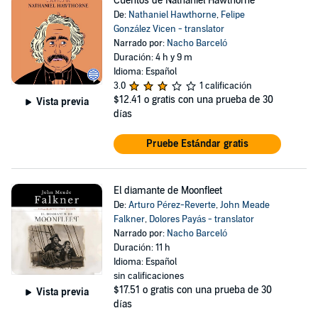
Cuentos de Nathaniel Hawthorne
De:
Nathaniel Hawthorne
,
Felipe
González Vicen - translator
Narrado por:
Nacho Barceló
Duración: 4 h y 9 m
Idioma: Español
3.0
1 calificación
$12.41
o gratis con una prueba de 30
Vista previa
días
Pruebe Estándar gratis
El diamante de Moonfleet
De:
Arturo Pérez-Reverte
,
John Meade
Falkner
,
Dolores Payás - translator
Narrado por:
Nacho Barceló
Duración: 11 h
Idioma: Español
sin calificaciones
$17.51
o gratis con una prueba de 30
Vista previa
días