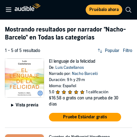
Pruébalo ahora
Mostrando resultados por narrador
"Nacho-
Barcelo"
en Todas las categorías
1 - 5 of 5 resultado
Popular
Filtro
El lenguaje de la felicidad
De:
Luis Castellanos
Narrado por:
Nacho Barceló
Duración: 9 h y 29 m
Idioma: Español
5.0
1 calificación
$16.58
o gratis con una prueba de 30
días
Vista previa
Pruebe Estándar gratis