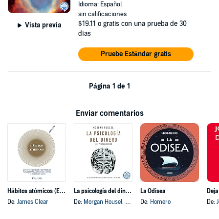
Idioma: Español
sin calificaciones
$19.11
o gratis con una prueba de 30
Vista previa
días
Pruebe Estándar gratis
Página 1 de 1
Enviar comentarios
Hábitos atómicos (Español neutro)
La psicología del dinero
La Odisea
Deja
De:
James Clear
De:
Morgan Housel
, y otros
De:
Homero
De: