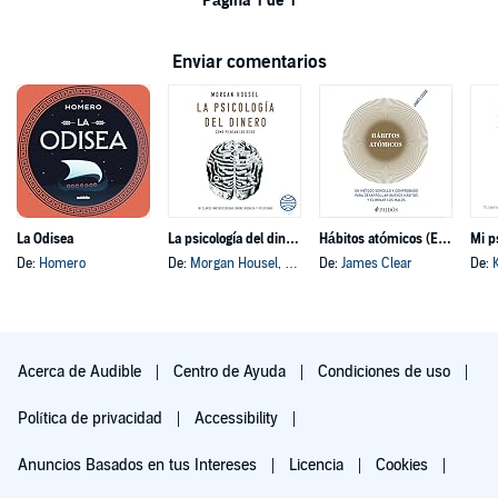
Página 1 de 1
Enviar comentarios
La Odisea
La psicología del dinero
Hábitos atómicos (Español neutro)
Mi p
De:
Homero
De:
Morgan Housel
, y otros
De:
James Clear
De:
Acerca de Audible
Centro de Ayuda
Condiciones de uso
Política de privacidad
Accessibility
Anuncios Basados en tus Intereses
Licencia
Cookies