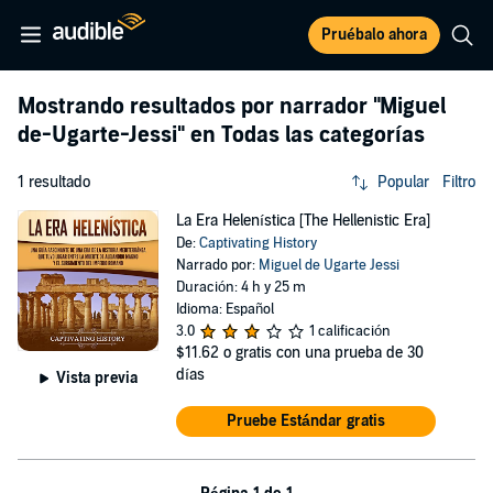
Pruébalo ahora
Mostrando resultados por narrador
"Miguel
de-Ugarte-Jessi"
en Todas las categorías
1 resultado
Popular
Filtro
La Era Helenística [The Hellenistic Era]
De:
Captivating History
Narrado por:
Miguel de Ugarte Jessi
Duración: 4 h y 25 m
Idioma: Español
3.0
1 calificación
$11.62
o gratis con una prueba de 30
días
Vista previa
Pruebe Estándar gratis