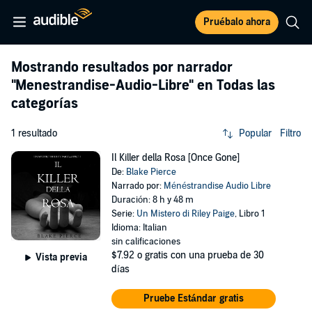
Pruébalo ahora
Mostrando resultados por narrador
"Menestrandise-Audio-Libre"
en Todas las
categorías
1 resultado
Popular
Filtro
Il Killer della Rosa [Once Gone]
De:
Blake Pierce
Narrado por:
Ménéstrandise Audio Libre
Duración: 8 h y 48 m
Serie:
Un Mistero di Riley Paige
, Libro 1
Idioma: Italian
sin calificaciones
$7.92
o gratis con una prueba de 30
Vista previa
días
Pruebe Estándar gratis