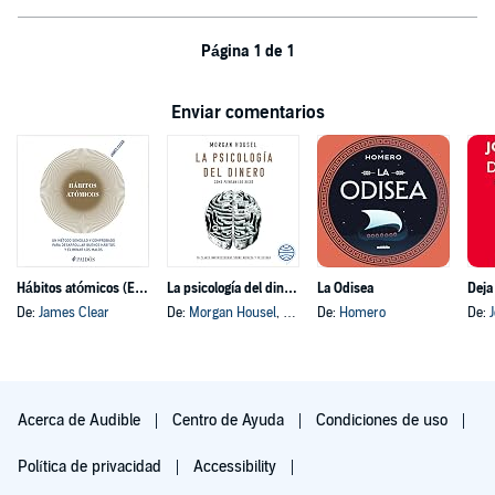
Página 1 de 1
Enviar comentarios
Hábitos atómicos (Español neutro)
La psicología del dinero
La Odisea
Deja
De:
James Clear
De:
Morgan Housel
, y otros
De:
Homero
De:
Acerca de Audible
Centro de Ayuda
Condiciones de uso
Política de privacidad
Accessibility