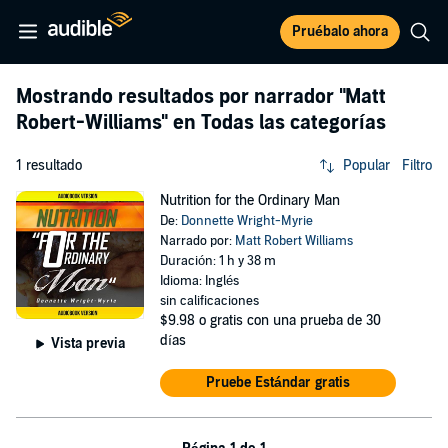
Pruébalo ahora
Mostrando resultados por narrador
"Matt
Robert-Williams"
en Todas las categorías
1 resultado
Popular
Filtro
Nutrition for the Ordinary Man
De:
Donnette Wright-Myrie
Narrado por:
Matt Robert Williams
Duración: 1 h y 38 m
Idioma: Inglés
sin calificaciones
$9.98
o gratis con una prueba de 30
días
Vista previa
Pruebe Estándar gratis