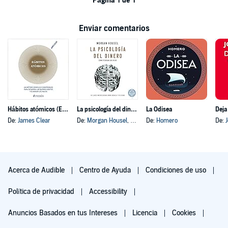
Página 1 de 1
Enviar comentarios
Hábitos atómicos (Español neutro)
La psicología del dinero
La Odisea
Deja
De:
James Clear
De:
Morgan Housel
, y otros
De:
Homero
De:
Acerca de Audible
Centro de Ayuda
Condiciones de uso
Política de privacidad
Accessibility
Anuncios Basados en tus Intereses
Licencia
Cookies