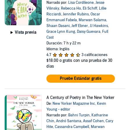
Narrado por:
Lisa Cordileone
,
Jesse
Vilinsky
,
Rebecca Ho
,
Eli Schiff
,
Lillie
Ricciardi
,
Jennifer Rubins
,
Oscar
Emmanuel Fabela
,
Marwan Salama
,
Shaan Dasani
,
Jeff Ebner
,
JJ Hawkins
,
Grace Lynn Kung
,
Daisy Guevara
,
Full
Vista previa
Cast
Duración: 7 h y 22 m
Idioma: Inglés
4.7
3 calificaciones
$18.00
o gratis con una prueba de 30
días
Pruebe Estándar gratis
A Century of Poetry in The New Yorker
De:
New Yorker Magazine Inc
,
Kevin
Young - editor
Narrado por:
Bahni Turpin
,
Katharine
Chin
,
André Santana
,
Assaf Cohen
,
Cary
Hite
,
Cassandra Campbell
,
Marwan