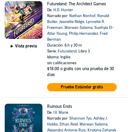
Futureland: The Architect Games
De:
H.D. Hunter
Narrado por:
Nathan Nonhof
,
Ronald
Butler
,
Jeanette Illidge
,
Lynnette R.
Freeman
,
Marwan Salama
,
Suehyla El-
Attar Young
,
Philip Hernandez
,
Fred
Berman
Duración: 6 h y 30 m
Vista previa
Serie:
Futureland
, Libro 3
Idioma: Inglés
sin calificaciones
$18.00
o gratis con una prueba de 30
días
Pruebe Estándar gratis
Ruinous Ends
De:
I.V. Marie
Narrado por:
Shannon Tyo
,
Ashley J.
Hobbs
,
Ethan Reid
,
Marwan Salama
,
Alejandro Antonio Ruiz
,
Kristyna Zaharek