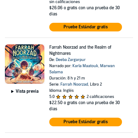
sin calificaciones
$26.06
o gratis con una prueba de 30
días
Pruebe Estándar gratis
Farrah Noorzad and the Realm of
Nightmares
De:
Deeba Zargarpur
Narrado por:
Karla Maatouk
,
Marwan
Salama
Duración: 8 h y 21 m
Serie:
Farrah Noorzad
, Libro 2
Idioma: Inglés
Vista previa
5.0
2 calificaciones
$22.50
o gratis con una prueba de 30
días
Pruebe Estándar gratis