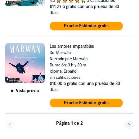
4.3
3 calificaciones
$11.27
o gratis con una prueba de 30
días
Pruebe Estándar gratis
Los amores imparables
De:
Marwán
Narrado por:
Marwán
Duración: 3 h y 20 m
Idioma: Español
sin calificaciones
$10.00
o gratis con una prueba de 30
días
Vista previa
Pruebe Estándar gratis
Página 1 de 2
Volver a la página anterior
Avanz