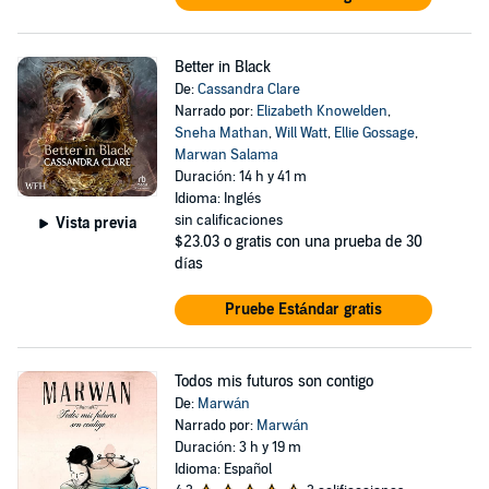
Better in Black
De:
Cassandra Clare
Narrado por:
Elizabeth Knowelden
,
Sneha Mathan
,
Will Watt
,
Ellie Gossage
,
Marwan Salama
Duración: 14 h y 41 m
Idioma: Inglés
sin calificaciones
Vista previa
$23.03
o gratis con una prueba de 30
días
Pruebe Estándar gratis
Todos mis futuros son contigo
De:
Marwán
Narrado por:
Marwán
Duración: 3 h y 19 m
Idioma: Español