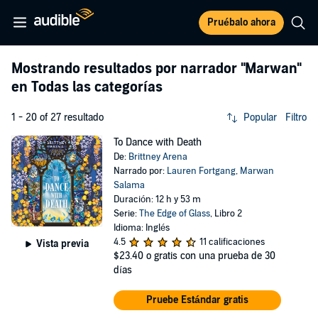
Pruébalo ahora
Mostrando resultados por narrador
"Marwan"
en Todas las categorías
1 - 20 of 27 resultado
Popular
Filtro
To Dance with Death
De:
Brittney Arena
Narrado por:
Lauren Fortgang
,
Marwan
Salama
Duración: 12 h y 53 m
Serie:
The Edge of Glass
, Libro 2
Idioma: Inglés
4.5
11 calificaciones
Vista previa
$23.40
o gratis con una prueba de 30
días
Pruebe Estándar gratis