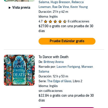
Salama
,
Hugo Bresson
,
Rebecca
Lowman
,
Rae De Vine
,
Kevin Young
Vista previa
Duración: 21 h y 42 m
Idioma: Inglés
4.7
6 calificaciones
$27.00
o gratis con una prueba de 30
días
Pruebe Estándar gratis
To Dance with Death
De:
Brittney Arena
Narrado por:
Lauren Fortgang
,
Marwan
Salama
Duración: 12 h y 53 m
Serie:
The Edge of Glass
, Libro 2
Idioma: Inglés
sin calificaciones
$22.84
o gratis con una prueba de 30
días