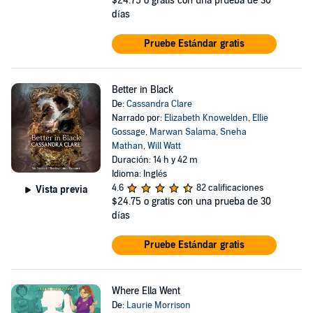
$24.75
o gratis con una prueba de 30
días
Pruebe Estándar gratis
Better in Black
De:
Cassandra Clare
Narrado por:
Elizabeth Knowelden
,
Ellie
Gossage
,
Marwan Salama
,
Sneha
Mathan
,
Will Watt
Duración: 14 h y 42 m
Idioma: Inglés
4.6
82 calificaciones
Vista previa
$24.75
o gratis con una prueba de 30
días
Pruebe Estándar gratis
Where Ella Went
De:
Laurie Morrison