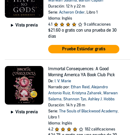
Marwan Salama
,
Barton Caplan
Duración: 12 h y 22 m
Serie:
Acheron Order
, Libro 1
Idioma: Inglés
4.1
9 calificaciones
Vista previa
$21.60
o gratis con una prueba de 30
días
Pruebe Estándar gratis
Immortal Consequences: A Good
Morning America YA Book Club Pick
De:
I. V. Marie
Narrado por:
Ethan Reid
,
Alejandro
Antonio Ruiz
,
Kristyna Zaharek
,
Marwan
Salama
,
Shannon Tyo
,
Ashley J. Hobbs
Duración: 14 h y 28 m
Serie:
The Souls of Blackwood Academy
,
Vista previa
Libro 1
Idioma: Inglés
4.2
182 calificaciones