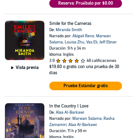
Reserva: Pruébalo por $0.00
Smile for the Cameras
De:
Miranda Smith
Narrado por:
Abigail Reno
,
Marwan
Salama
,
Louisa Zhu
,
Vas Eli
,
Jeff Ebner
Duración: 9 h y 34 m
Idioma: Inglés
3.9
48 calificaciones
$19.80
o gratis con una prueba de 30
Vista previa
días
Pruebe Estándar gratis
In the Country I Love
De:
Alaa Al-Barkawi
Narrado por:
Marwan Salama
,
Rasha
Zamamiri
,
Alaa Al-Barkawi
Duración: 11 h y 59 m
Idioma: Inglés