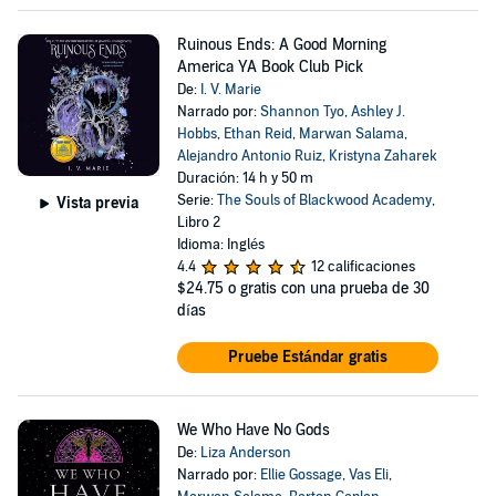
Ruinous Ends: A Good Morning
America YA Book Club Pick
De:
I. V. Marie
Narrado por:
Shannon Tyo
,
Ashley J.
Hobbs
,
Ethan Reid
,
Marwan Salama
,
Alejandro Antonio Ruiz
,
Kristyna Zaharek
Duración: 14 h y 50 m
Serie:
The Souls of Blackwood Academy
,
Vista previa
Libro 2
Idioma: Inglés
4.4
12 calificaciones
$24.75
o gratis con una prueba de 30
días
Pruebe Estándar gratis
We Who Have No Gods
De:
Liza Anderson
Narrado por:
Ellie Gossage
,
Vas Eli
,