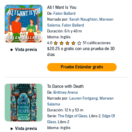
All I Want Is You
De:
Falon Ballard
Narrado por:
Sarah Naughton
,
Marwan
Salama
,
Falon Ballard
Duración: 6 h y 40 m
Idioma: Inglés
4.0
51 calificaciones
$20.25
o gratis con una prueba de 30
Vista previa
días
Pruebe Estándar gratis
To Dance with Death
De:
Brittney Arena
Narrado por:
Lauren Fortgang
,
Marwan
Salama
Duración: 12 h y 53 m
Serie:
The Edge of Glass
, Libro 2,
Edge Of
Glass
, Libro 2
Idioma: Inglés
Vista previa