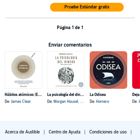
Pruebe Estándar gratis
Página 1 de 1
Enviar comentarios
Hábitos atómicos (Español neutro)
La psicología del dinero
La Odisea
Deja
De:
James Clear
De:
Morgan Housel
, y otros
De:
Homero
De:
Acerca de Audible
Centro de Ayuda
Condiciones de uso