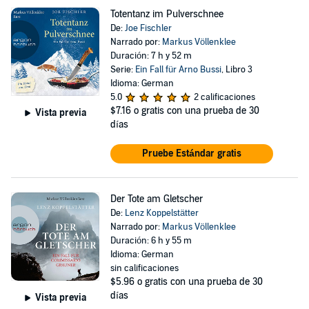
Totentanz im Pulverschnee
De:
Joe Fischler
Narrado por:
Markus Völlenklee
Duración: 7 h y 52 m
Serie:
Ein Fall für Arno Bussi
, Libro 3
Idioma: German
5.0
2 calificaciones
$7.16
o gratis con una prueba de 30
Vista previa
días
Pruebe Estándar gratis
Der Tote am Gletscher
De:
Lenz Koppelstätter
Narrado por:
Markus Völlenklee
Duración: 6 h y 55 m
Idioma: German
sin calificaciones
$5.96
o gratis con una prueba de 30
días
Vista previa