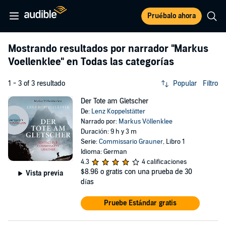
Pruébalo ahora
Mostrando resultados por narrador
"Markus
Voellenklee"
en Todas las categorías
1 - 3 of 3 resultado
Popular
Filtro
Der Tote am Gletscher
De:
Lenz Koppelstätter
Narrado por:
Markus Völlenklee
Duración: 9 h y 3 m
Serie:
Commissario Grauner
, Libro 1
Idioma: German
4.3
4 calificaciones
$8.96
o gratis con una prueba de 30
Vista previa
días
Pruebe Estándar gratis