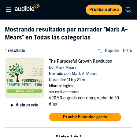
Pruébalo ahora
Mostrando resultados por narrador
"Mark A-
Mears"
en Todas las categorías
1 resultado
Popular
Filtro
The Purposeful Growth Revolution
De:
Mark Mears
Narrado por:
Mark A. Mears
Duración: 11 h y 21 m
Idioma: Inglés
sin calificaciones
$20.50
o gratis con una prueba de 30
días
Vista previa
Pruebe Estándar gratis