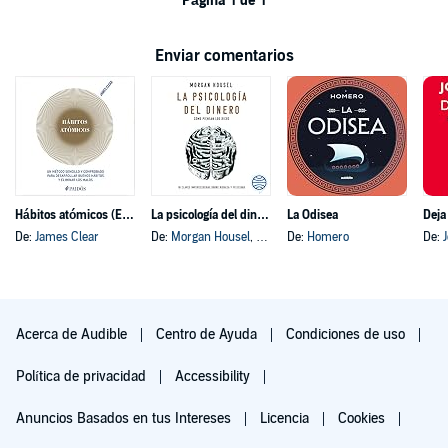
Página 1 de 1
Enviar comentarios
Hábitos atómicos (Español neutro)
La psicología del dinero
La Odisea
Deja
De:
James Clear
De:
Morgan Housel
, y otros
De:
Homero
De:
Acerca de Audible
Centro de Ayuda
Condiciones de uso
Política de privacidad
Accessibility
Anuncios Basados en tus Intereses
Licencia
Cookies