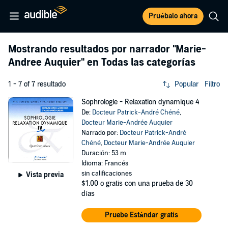
Pruébalo ahora
Mostrando resultados por narrador
"Marie-
Andree Auquier"
en Todas las categorías
1 - 7 of 7 resultado
Popular
Filtro
Sophrologie - Relaxation dynamique 4
De:
Docteur Patrick-André Chéné
,
Docteur Marie-Andrée Auquier
Narrado por:
Docteur Patrick-André
Chéné
,
Docteur Marie-Andrée Auquier
Duración: 53 m
Idioma: Francés
sin calificaciones
Vista previa
$1.00
o gratis con una prueba de 30
días
Pruebe Estándar gratis