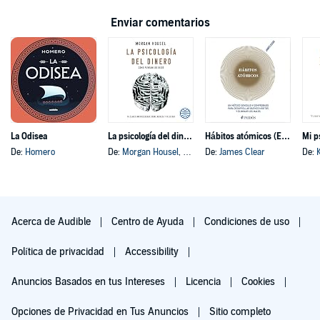
Enviar comentarios
La Odisea
La psicología del dinero
Hábitos atómicos (Español neutro)
Mi p
De:
Homero
De:
Morgan Housel
, y otros
De:
James Clear
De:
Acerca de Audible
Centro de Ayuda
Condiciones de uso
Política de privacidad
Accessibility
Anuncios Basados en tus Intereses
Licencia
Cookies
Opciones de Privacidad en Tus Anuncios
Sitio completo