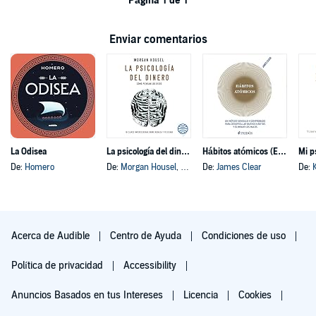
Página 1 de 1
Enviar comentarios
La Odisea
La psicología del dinero
Hábitos atómicos (Español neutro)
Mi p
De:
Homero
De:
Morgan Housel
, y otros
De:
James Clear
De:
Acerca de Audible
Centro de Ayuda
Condiciones de uso
Política de privacidad
Accessibility
Anuncios Basados en tus Intereses
Licencia
Cookies