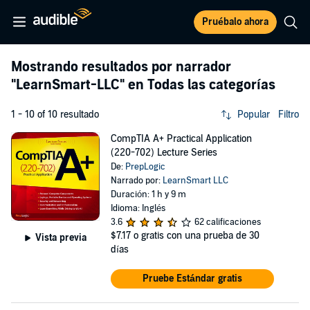
Pruébalo ahora
Mostrando resultados por narrador
"LearnSmart-LLC"
en Todas las categorías
1 - 10 of 10 resultado
Popular
Filtro
CompTIA A+ Practical Application
(220-702) Lecture Series
De:
PrepLogic
Narrado por:
LearnSmart LLC
Duración: 1 h y 9 m
Idioma: Inglés
3.6
62 calificaciones
$7.17
o gratis con una prueba de 30
Vista previa
días
Pruebe Estándar gratis