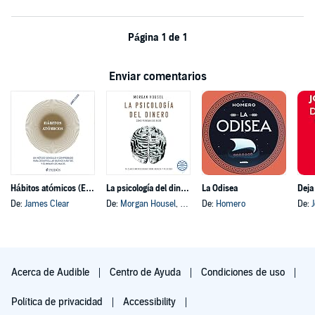
Página 1 de 1
Enviar comentarios
Hábitos atómicos (Español neutro)
La psicología del dinero
La Odisea
Deja
De:
James Clear
De:
Morgan Housel
, y otros
De:
Homero
De:
Acerca de Audible
Centro de Ayuda
Condiciones de uso
Política de privacidad
Accessibility