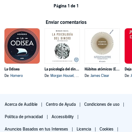
Página 1 de 1
Enviar comentarios
La Odisea
La psicología del dinero
Hábitos atómicos (Español neutro)
Deja
De:
Homero
De:
Morgan Housel
, y otros
De:
James Clear
De:
Acerca de Audible
Centro de Ayuda
Condiciones de uso
Política de privacidad
Accessibility
Anuncios Basados en tus Intereses
Licencia
Cookies