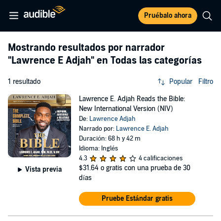
Pruébalo ahora
Mostrando resultados por narrador
"Lawrence E Adjah"
en Todas las categorías
1 resultado
Popular
Filtro
Lawrence E. Adjah Reads the Bible:
New International Version (NIV)
De:
Lawrence Adjah
Narrado por:
Lawrence E. Adjah
Duración: 68 h y 42 m
Idioma: Inglés
4.3
4 calificaciones
$31.64
o gratis con una prueba de 30
Vista previa
días
Pruebe Estándar gratis