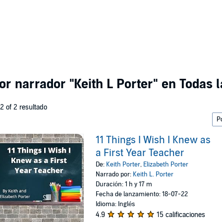
por narrador
"Keith L Porter"
en Todas l
 2 of 2 resultado
11 Things I Wish I Knew as
a First Year Teacher
De:
Keith Porter
,
Elizabeth Porter
Narrado por:
Keith L. Porter
Duración: 1 h y 17 m
Fecha de lanzamiento: 18-07-22
Idioma: Inglés
4.9
15 calificaciones