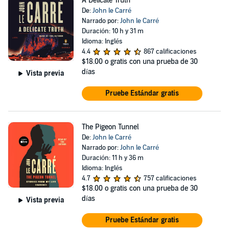
A Delicate Truth
De:
John le Carré
Narrado por:
John le Carré
Duración: 10 h y 31 m
Idioma: Inglés
4.4
867 calificaciones
$18.00
o gratis con una prueba de 30
días
Vista previa
Pruebe Estándar gratis
The Pigeon Tunnel
De:
John le Carré
Narrado por:
John le Carré
Duración: 11 h y 36 m
Idioma: Inglés
4.7
757 calificaciones
$18.00
o gratis con una prueba de 30
días
Vista previa
Pruebe Estándar gratis