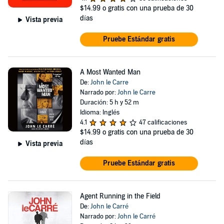
$14.99
o gratis con una prueba de 30
días
Vista previa
Pruebe Estándar gratis
A Most Wanted Man
De:
John le Carre
Narrado por:
John le Carre
Duración: 5 h y 52 m
Idioma: Inglés
4.1
47 calificaciones
$14.99
o gratis con una prueba de 30
días
Vista previa
Pruebe Estándar gratis
Agent Running in the Field
De:
John le Carré
Narrado por:
John le Carré