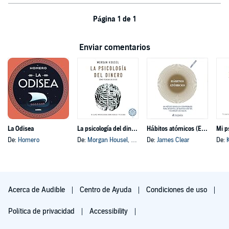
Página 1 de 1
Enviar comentarios
La Odisea
La psicología del dinero
Hábitos atómicos (Español neutro)
Mi p
De:
Homero
De:
Morgan Housel
, y otros
De:
James Clear
De:
Acerca de Audible
Centro de Ayuda
Condiciones de uso
Política de privacidad
Accessibility