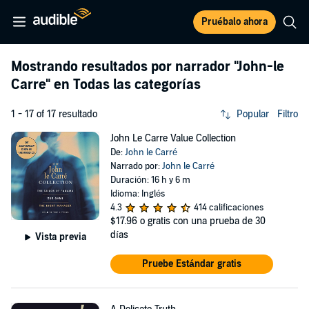
Pruébalo ahora
Mostrando resultados por narrador
"John-le
Carre"
en Todas las categorías
1 - 17 of 17 resultado
Popular
Filtro
John Le Carre Value Collection
De:
John le Carré
Narrado por:
John le Carré
Duración: 16 h y 6 m
Idioma: Inglés
4.3
414 calificaciones
$17.96
o gratis con una prueba de 30
días
Vista previa
Pruebe Estándar gratis