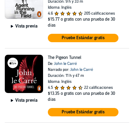
Duración: 9 h y 33 m
Idioma: Inglés
4.6
205 calificaciones
$15.77
o gratis con una prueba de 30
días
Vista previa
Pruebe Estándar gratis
The Pigeon Tunnel
De:
John le Carré
Narrado por:
John le Carré
Duración: 11 h y 47 m
Idioma: Inglés
4.5
22 calificaciones
$13.35
o gratis con una prueba de 30
días
Vista previa
Pruebe Estándar gratis