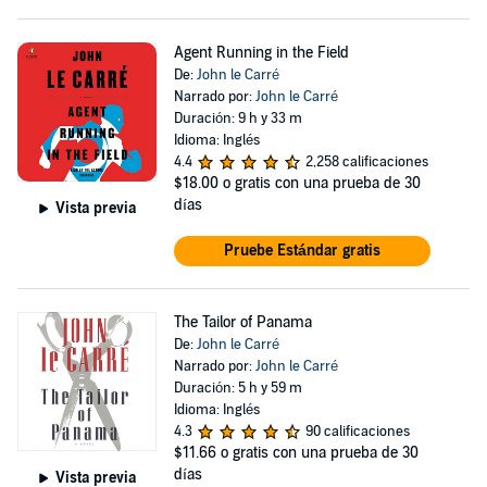
Agent Running in the Field
De:
John le Carré
Narrado por:
John le Carré
Duración: 9 h y 33 m
Idioma: Inglés
4.4
2,258 calificaciones
$18.00
o gratis con una prueba de 30
días
Vista previa
Pruebe Estándar gratis
The Tailor of Panama
De:
John le Carré
Narrado por:
John le Carré
Duración: 5 h y 59 m
Idioma: Inglés
4.3
90 calificaciones
$11.66
o gratis con una prueba de 30
días
Vista previa