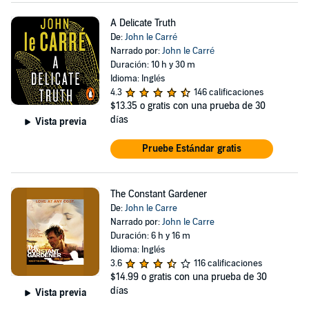
A Delicate Truth
De:
John le Carré
Narrado por:
John le Carré
Duración: 10 h y 30 m
Idioma: Inglés
4.3
146 calificaciones
$13.35
o gratis con una prueba de 30
días
Vista previa
Pruebe Estándar gratis
The Constant Gardener
De:
John le Carre
Narrado por:
John le Carre
Duración: 6 h y 16 m
Idioma: Inglés
3.6
116 calificaciones
$14.99
o gratis con una prueba de 30
días
Vista previa