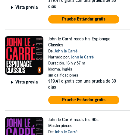
$19.41
o gratis con una prueba de 30
días
Vista previa
Pruebe Estándar gratis
John le Carré reads his Espionage
Classics
De:
John le Carré
Narrado por:
John le Carré
Duración: 16 h y 57 m
Idioma: Inglés
sin calificaciones
$19.41
o gratis con una prueba de 30
Vista previa
días
Pruebe Estándar gratis
John le Carré reads his 90s
Masterpieces
De:
John le Carré