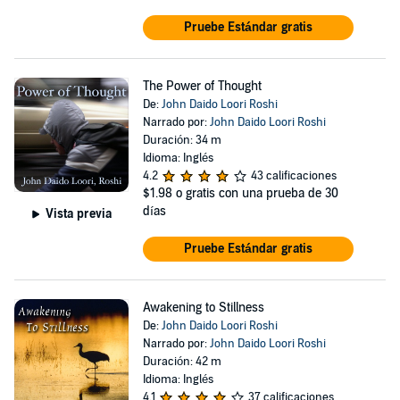
Pruebe Estándar gratis
The Power of Thought
De:
John Daido Loori Roshi
Narrado por:
John Daido Loori Roshi
Duración: 34 m
Idioma: Inglés
4.2
43 calificaciones
$1.98
o gratis con una prueba de 30
días
Vista previa
Pruebe Estándar gratis
Awakening to Stillness
De:
John Daido Loori Roshi
Narrado por:
John Daido Loori Roshi
Duración: 42 m
Idioma: Inglés
4.1
37 calificaciones