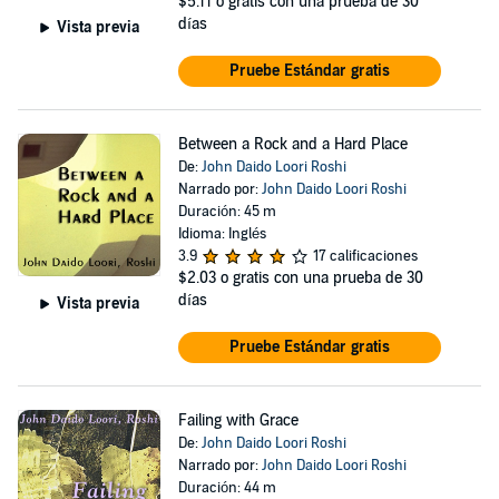
$5.11
o gratis con una prueba de 30
días
Vista previa
Pruebe Estándar gratis
Between a Rock and a Hard Place
De:
John Daido Loori Roshi
Narrado por:
John Daido Loori Roshi
Duración: 45 m
Idioma: Inglés
3.9
17 calificaciones
$2.03
o gratis con una prueba de 30
días
Vista previa
Pruebe Estándar gratis
Failing with Grace
De:
John Daido Loori Roshi
Narrado por:
John Daido Loori Roshi
Duración: 44 m