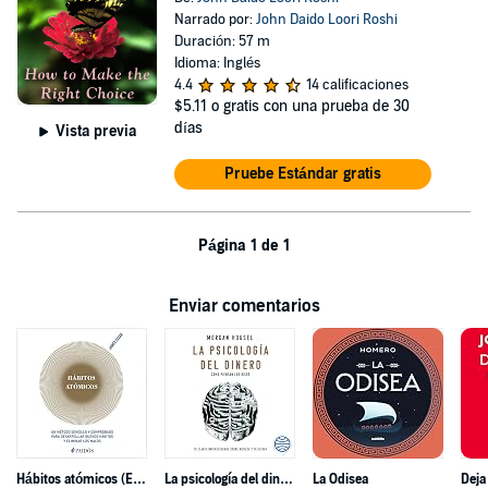
Narrado por:
John Daido Loori Roshi
Duración: 57 m
Idioma: Inglés
4.4
14 calificaciones
$5.11
o gratis con una prueba de 30
días
Vista previa
Pruebe Estándar gratis
Página 1 de 1
Enviar comentarios
Hábitos atómicos (Español neutro)
La psicología del dinero
La Odisea
Deja