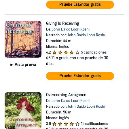
Pruebe Estándar gratis
Giving Is Receiving
De:
John Daido Loori Roshi
Narrado por:
John Daido Loori Roshi
Duración: 44 m
Idioma: Inglés
4.2
5 calificaciones
$5.11
o gratis con una prueba de 30
días
Vista previa
Pruebe Estándar gratis
Overcoming Arrogance
De:
John Daido Loori Roshi
Narrado por:
John Daido Loori Roshi
Duración: 56 m
Idioma: Inglés
3.9
15 calificaciones