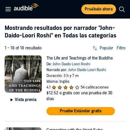
Pruébalo ahora
Mostrando resultados por narrador
"John-
Daido-Loori Roshi"
en Todas las categorías
1 - 18 of 18 resultado
Popular
Filtro
The Life and Teachings of the Buddha
De:
John Daido Loori Roshi
Narrado por:
John Daido Loori Roshi
Duración: 3 h y 7 m
Idioma: Inglés
4.1
54 calificaciones
$12.52
o gratis con una prueba de 30
días
Vista previa
Pruebe Estándar gratis