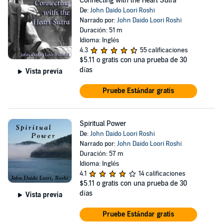
Connecting with the Heart Sutra
De:
John Daido Loori Roshi
Narrado por:
John Daido Loori Roshi
Duración: 51 m
Idioma: Inglés
4.3
55 calificaciones
$5.11
o gratis con una prueba de 30
días
Vista previa
Pruebe Estándar gratis
Spiritual Power
De:
John Daido Loori Roshi
Narrado por:
John Daido Loori Roshi
Duración: 57 m
Idioma: Inglés
4.1
14 calificaciones
$5.11
o gratis con una prueba de 30
días
Vista previa
Pruebe Estándar gratis