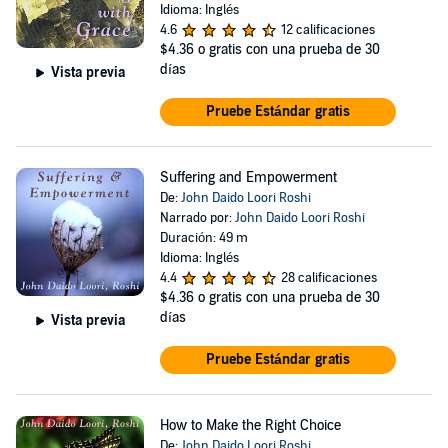
Idioma: Inglés
4.6
12 calificaciones
$4.36
o gratis con una prueba de 30
días
Vista previa
Pruebe Estándar gratis
Suffering and Empowerment
De:
John Daido Loori Roshi
Narrado por:
John Daido Loori Roshi
Duración: 49 m
Idioma: Inglés
4.4
28 calificaciones
$4.36
o gratis con una prueba de 30
días
Vista previa
Pruebe Estándar gratis
How to Make the Right Choice
De:
John Daido Loori Roshi