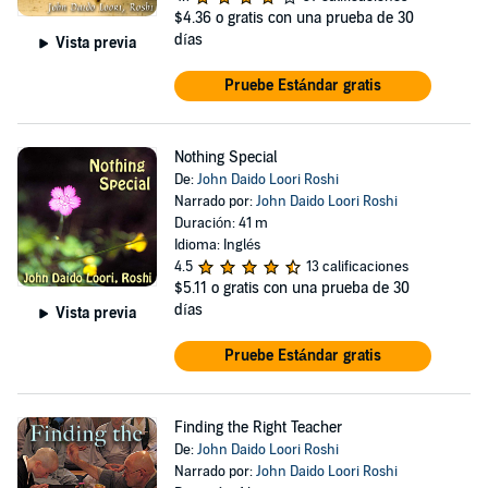
$4.36
o gratis con una prueba de 30
días
Vista previa
Pruebe Estándar gratis
Nothing Special
De:
John Daido Loori Roshi
Narrado por:
John Daido Loori Roshi
Duración: 41 m
Idioma: Inglés
4.5
13 calificaciones
$5.11
o gratis con una prueba de 30
días
Vista previa
Pruebe Estándar gratis
Finding the Right Teacher
De:
John Daido Loori Roshi
Narrado por:
John Daido Loori Roshi