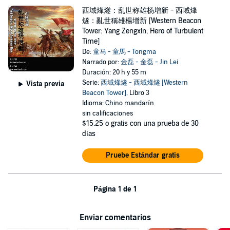
西域烽燧：乱世称雄杨增新 - 西域烽
燧：亂世稱雄楊增新 [Western Beacon
Tower: Yang Zengxin, Hero of Turbulent
Time]
De:
童马 - 童馬 - Tongma
Narrado por:
金磊 - 金磊 - Jin Lei
Duración: 20 h y 55 m
Serie:
西域烽燧 - 西域烽燧 [Western
Vista previa
Beacon Tower]
, Libro 3
Idioma: Chino mandarín
sin calificaciones
$15.25
o gratis con una prueba de 30
días
Pruebe Estándar gratis
Página 1 de 1
Enviar comentarios