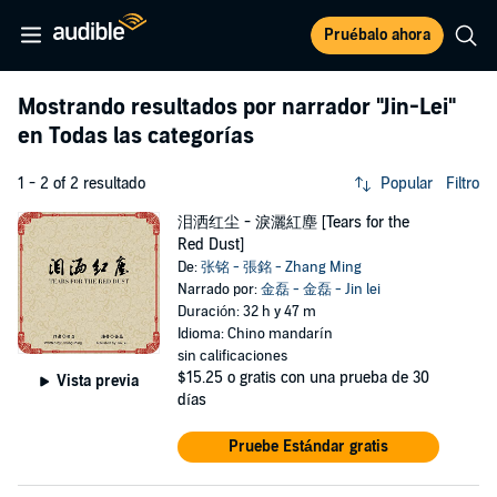
Pruébalo ahora
Mostrando resultados por narrador
"Jin-Lei"
en Todas las categorías
1 - 2 of 2 resultado
Popular
Filtro
泪洒红尘 - 淚灑紅塵 [Tears for the
Red Dust]
De:
张铭 - 張銘 - Zhang Ming
Narrado por:
金磊 - 金磊 - Jin lei
Duración: 32 h y 47 m
Idioma: Chino mandarín
sin calificaciones
$15.25
o gratis con una prueba de 30
Vista previa
días
Pruebe Estándar gratis