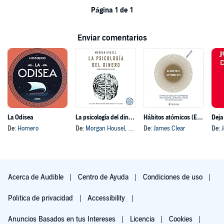
Página 1 de 1
Enviar comentarios
La Odisea
La psicología del dinero
Hábitos atómicos (Español neutro)
Deja
De:
Homero
De:
Morgan Housel
, y otros
De:
James Clear
De:
Acerca de Audible
Centro de Ayuda
Condiciones de uso
Política de privacidad
Accessibility
Anuncios Basados en tus Intereses
Licencia
Cookies