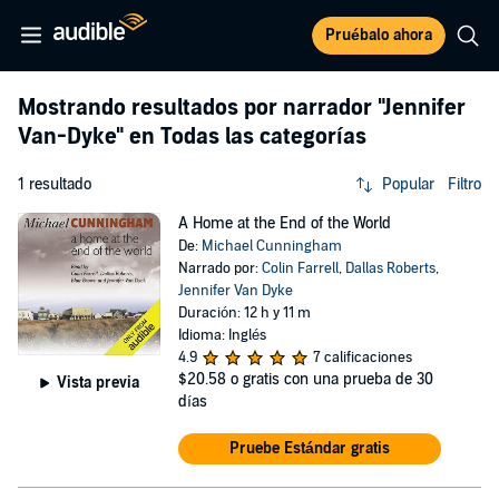
Pruébalo ahora
Mostrando resultados por narrador
"Jennifer
Van-Dyke"
en Todas las categorías
1 resultado
Popular
Filtro
A Home at the End of the World
De:
Michael Cunningham
Narrado por:
Colin Farrell
,
Dallas Roberts
,
Jennifer Van Dyke
Duración: 12 h y 11 m
Idioma: Inglés
4.9
7 calificaciones
$20.58
o gratis con una prueba de 30
Vista previa
días
Pruebe Estándar gratis