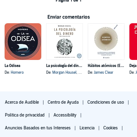
Página 1 de 1
Enviar comentarios
La Odisea
La psicología del dinero
Hábitos atómicos (Español neutro)
Deja
De:
Homero
De:
Morgan Housel
, y otros
De:
James Clear
De:
Acerca de Audible
Centro de Ayuda
Condiciones de uso
Política de privacidad
Accessibility
Anuncios Basados en tus Intereses
Licencia
Cookies