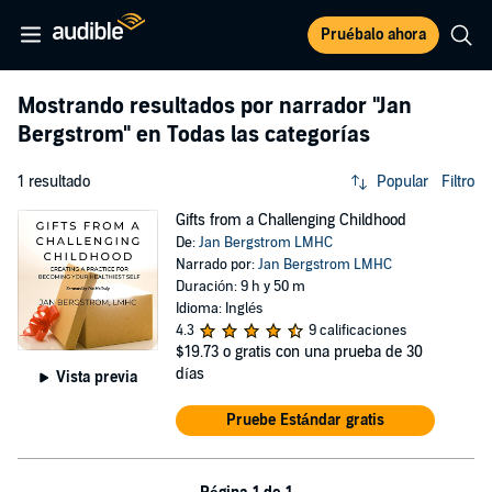
Pruébalo ahora
Mostrando resultados por narrador
"Jan
Bergstrom"
en Todas las categorías
1 resultado
Popular
Filtro
Gifts from a Challenging Childhood
De:
Jan Bergstrom LMHC
Narrado por:
Jan Bergstrom LMHC
Duración: 9 h y 50 m
Idioma: Inglés
4.3
9 calificaciones
$19.73
o gratis con una prueba de 30
días
Vista previa
Pruebe Estándar gratis