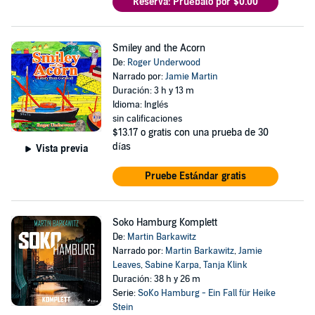
Reserva: Pruébalo por $0.00
Smiley and the Acorn
De:
Roger Underwood
Narrado por:
Jamie Martin
Duración: 3 h y 13 m
Idioma: Inglés
sin calificaciones
$13.17
o gratis con una prueba de 30
días
Vista previa
Pruebe Estándar gratis
Soko Hamburg Komplett
De:
Martin Barkawitz
Narrado por:
Martin Barkawitz
,
Jamie
Leaves
,
Sabine Karpa
,
Tanja Klink
Duración: 38 h y 26 m
Serie:
SoKo Hamburg - Ein Fall für Heike
Stein