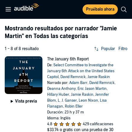
Pruébalo ahora
Mostrando resultados por narrador
"Jamie
Martin"
en Todas las categorías
1 - 8 of 8 resultado
Popular
Filtro
The January 6th Report
De:
Select Committee to Investigate the
January 6th Attack on the United States
Capitol
,
David Remnick
,
Jamie Raskin
Narrado por:
Adam Barr
,
David Remnick
,
Deanna Anthony
,
Eric Jason Martin
,
Hillary Huber
,
Jamie Raskin
,
Jennifer
Blom
,
L. J. Ganser
,
Leon Nixon
,
Lisa
Vista previa
Flanagan
,
Robin Eller
Duración: 23 h y 37 m
Idioma: Inglés
4.8
429 calificaciones
$33.74
o gratis con una prueba de 30