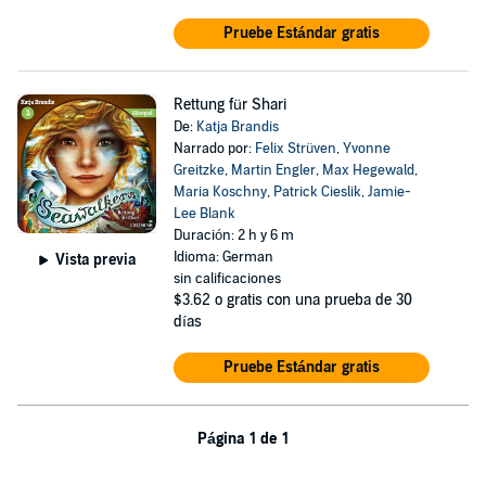
Pruebe Estándar gratis
Rettung für Shari
De:
Katja Brandis
Narrado por:
Felix Strüven
,
Yvonne
Greitzke
,
Martin Engler
,
Max Hegewald
,
Maria Koschny
,
Patrick Cieslik
,
Jamie-
Lee Blank
Duración: 2 h y 6 m
Idioma: German
Vista previa
sin calificaciones
$3.62
o gratis con una prueba de 30
días
Pruebe Estándar gratis
Página 1 de 1