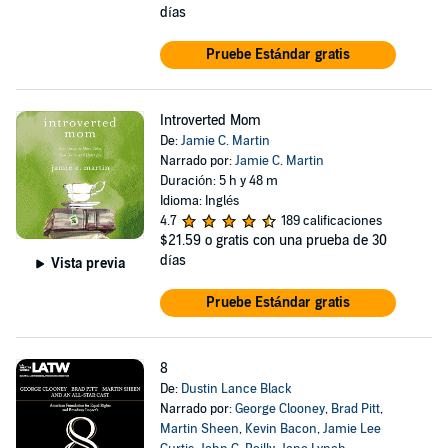
días
Pruebe Estándar gratis
Introverted Mom
De:
Jamie C. Martin
Narrado por:
Jamie C. Martin
Duración: 5 h y 48 m
Idioma: Inglés
4.7
189 calificaciones
$21.59
o gratis con una prueba de 30
días
Vista previa
Pruebe Estándar gratis
8
De:
Dustin Lance Black
Narrado por:
George Clooney
,
Brad Pitt
,
Martin Sheen
,
Kevin Bacon
,
Jamie Lee