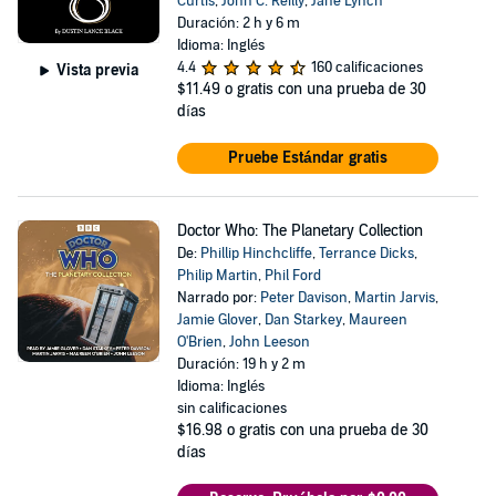
Curtis
,
John C. Reilly
,
Jane Lynch
Duración: 2 h y 6 m
Idioma: Inglés
4.4
160 calificaciones
Vista previa
$11.49
o gratis con una prueba de 30
días
Pruebe Estándar gratis
Doctor Who: The Planetary Collection
De:
Phillip Hinchcliffe
,
Terrance Dicks
,
Philip Martin
,
Phil Ford
Narrado por:
Peter Davison
,
Martin Jarvis
,
Jamie Glover
,
Dan Starkey
,
Maureen
O'Brien
,
John Leeson
Duración: 19 h y 2 m
Idioma: Inglés
sin calificaciones
$16.98
o gratis con una prueba de 30
días