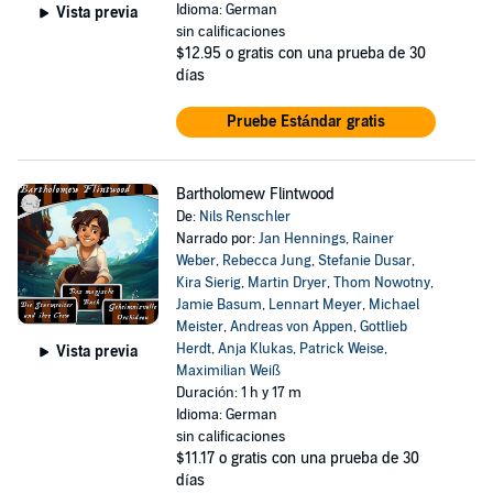
Idioma: German
Vista previa
sin calificaciones
$12.95
o gratis con una prueba de 30
días
Pruebe Estándar gratis
Bartholomew Flintwood
De:
Nils Renschler
Narrado por:
Jan Hennings
,
Rainer
Weber
,
Rebecca Jung
,
Stefanie Dusar
,
Kira Sierig
,
Martin Dryer
,
Thom Nowotny
,
Jamie Basum
,
Lennart Meyer
,
Michael
Meister
,
Andreas von Appen
,
Gottlieb
Herdt
,
Anja Klukas
,
Patrick Weise
,
Vista previa
Maximilian Weiß
Duración: 1 h y 17 m
Idioma: German
sin calificaciones
$11.17
o gratis con una prueba de 30
días