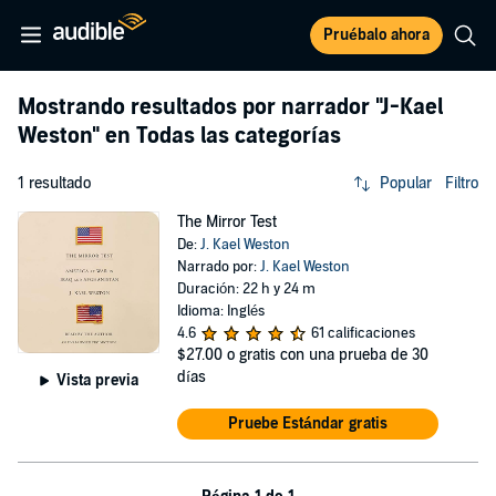
Pruébalo ahora
Mostrando resultados por narrador
"J-Kael
Weston"
en Todas las categorías
1 resultado
Popular
Filtro
The Mirror Test
De:
J. Kael Weston
Narrado por:
J. Kael Weston
Duración: 22 h y 24 m
Idioma: Inglés
4.6
61 calificaciones
$27.00
o gratis con una prueba de 30
días
Vista previa
Pruebe Estándar gratis