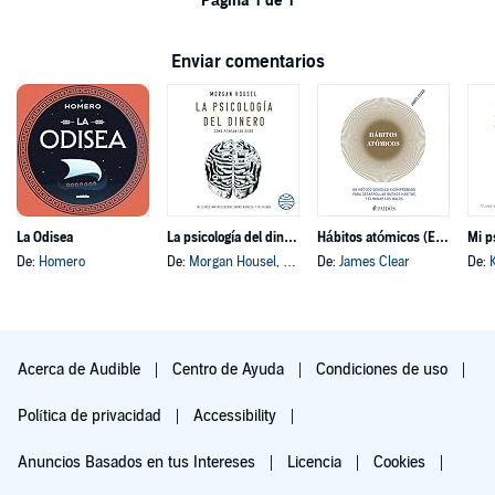
Página 1 de 1
Enviar comentarios
La Odisea
La psicología del dinero
Hábitos atómicos (Español neutro)
Mi p
De:
Homero
De:
Morgan Housel
, y otros
De:
James Clear
De:
Acerca de Audible
Centro de Ayuda
Condiciones de uso
Política de privacidad
Accessibility
Anuncios Basados en tus Intereses
Licencia
Cookies