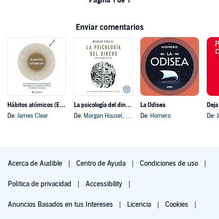
Página 1 de 1
Enviar comentarios
Hábitos atómicos (Español neutro)
La psicología del dinero
La Odisea
Deja
De:
James Clear
De:
Morgan Housel
, y otros
De:
Homero
De:
Acerca de Audible
Centro de Ayuda
Condiciones de uso
Política de privacidad
Accessibility
Anuncios Basados en tus Intereses
Licencia
Cookies