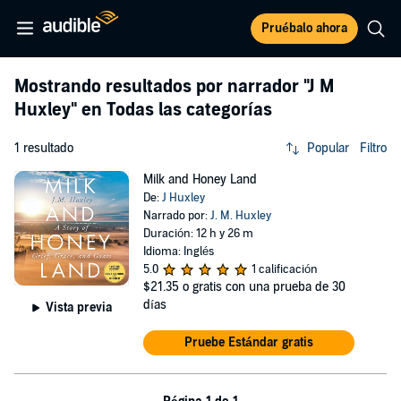
Pruébalo ahora
Mostrando resultados por narrador
"J M
Huxley"
en Todas las categorías
1 resultado
Popular
Filtro
Milk and Honey Land
De:
J Huxley
Narrado por:
J. M. Huxley
Duración: 12 h y 26 m
Idioma: Inglés
5.0
1 calificación
$21.35
o gratis con una prueba de 30
días
Vista previa
Pruebe Estándar gratis