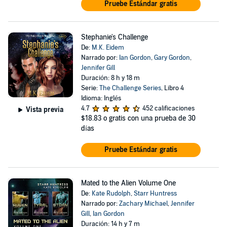
Pruebe Estándar gratis
Stephanie's Challenge
De:
M.K. Eidem
Narrado por:
Ian Gordon
,
Gary Gordon
,
Jennifer Gill
Duración: 8 h y 18 m
Serie:
The Challenge Series
, Libro 4
Idioma: Inglés
4.7
452 calificaciones
Vista previa
$18.83
o gratis con una prueba de 30
días
Pruebe Estándar gratis
Mated to the Alien Volume One
De:
Kate Rudolph
,
Starr Huntress
Narrado por:
Zachary Michael
,
Jennifer
Gill
,
Ian Gordon
Duración: 14 h y 7 m