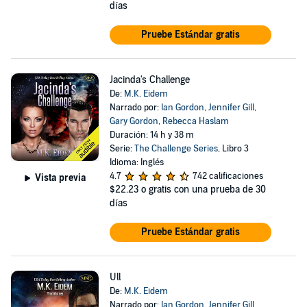
días
Pruebe Estándar gratis
Jacinda's Challenge
De:
M.K. Eidem
Narrado por:
Ian Gordon
,
Jennifer Gill
,
Gary Gordon
,
Rebecca Haslam
Duración: 14 h y 38 m
Serie:
The Challenge Series
, Libro 3
Idioma: Inglés
4.7
742 calificaciones
Vista previa
$22.23
o gratis con una prueba de 30
días
Pruebe Estándar gratis
Ull
De:
M.K. Eidem
Narrado por:
Ian Gordon
,
Jennifer Gill