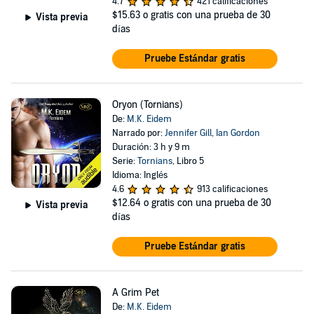
4.7
421 calificaciones
$15.63
o gratis con una prueba de 30
Vista previa
días
Pruebe Estándar gratis
Oryon (Tornians)
De:
M.K. Eidem
Narrado por:
Jennifer Gill
,
Ian Gordon
Duración: 3 h y 9 m
Serie:
Tornians
, Libro 5
Idioma: Inglés
4.6
913 calificaciones
$12.64
o gratis con una prueba de 30
Vista previa
días
Pruebe Estándar gratis
A Grim Pet
De:
M.K. Eidem