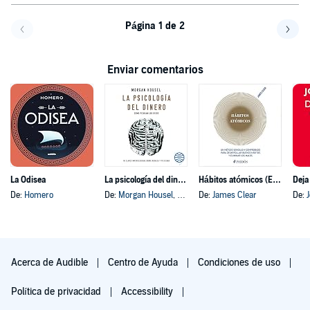
Página 1 de 2
Volver a la página anterior
Avanz
Enviar comentarios
La Odisea
La psicología del dinero
Hábitos atómicos (Español neutro)
Deja
De:
Homero
De:
Morgan Housel
, y otros
De:
James Clear
De:
Acerca de Audible
Centro de Ayuda
Condiciones de uso
Política de privacidad
Accessibility