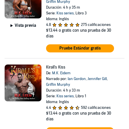
Griffin Murphy
Duración: 4 h y 35 m
Serie:
Kiss series
, Libro 3
Idioma: Inglés
4.8
275 calificaciones
Vista previa
$13.44
o gratis con una prueba de 30
días
Pruebe Estándar gratis
Kirall's Kiss
De:
M.K. Eidem
Narrado por:
Ian Gordon
,
Jennifer Gill
,
Griffin Murphy
Duración: 4 h y 33 m
Serie:
Kiss series
, Libro 1
Idioma: Inglés
4.4
592 calificaciones
$13.44
o gratis con una prueba de 30
días