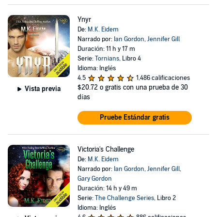
Ynyr
De:
M.K. Eidem
Narrado por:
Ian Gordon
,
Jennifer Gill
Duración: 11 h y 17 m
Serie:
Tornians
, Libro 4
Idioma: Inglés
4.5
1,486 calificaciones
$20.72
o gratis con una prueba de 30
Vista previa
días
Pruebe Estándar gratis
Victoria's Challenge
De:
M.K. Eidem
Narrado por:
Ian Gordon
,
Jennifer Gill
,
Gary Gordon
Duración: 14 h y 49 m
Serie:
The Challenge Series
, Libro 2
Idioma: Inglés