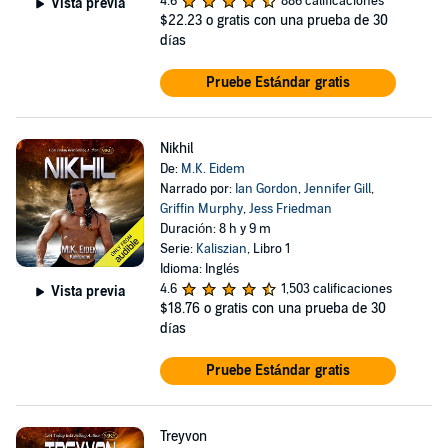
4.6
886 calificaciones
Vista previa
$22.23
o gratis con una prueba de 30
días
Pruebe Estándar gratis
Nikhil
De:
M.K. Eidem
Narrado por:
Ian Gordon
,
Jennifer Gill
,
Griffin Murphy
,
Jess Friedman
Duración: 8 h y 9 m
Serie:
Kaliszian
, Libro 1
Idioma: Inglés
4.6
1,503 calificaciones
Vista previa
$18.76
o gratis con una prueba de 30
días
Pruebe Estándar gratis
Treyvon