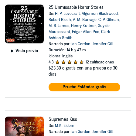
25 Unmissable Horror Stories
De:
H. P. Lovecraft
,
Algernon Blackwood
,
Robert Bloch
,
A. M. Burrage
,
C. P. Gilman
,
M. R. James
,
Henry Kuttner
,
Guy de
Maupassant
,
Edgar Allan Poe
,
Clark
Ashton Smith
Narrado por:
Ian Gordon
,
Jennifer Gill
Duración: 14 h y 47 m
Vista previa
Idioma: Inglés
4.3
12 calificaciones
$23.30
o gratis con una prueba de 30
días
Pruebe Estándar gratis
Supreme's Kiss
De:
M.K. Eidem
Narrado por:
Ian Gordon
,
Jennifer Gill
,