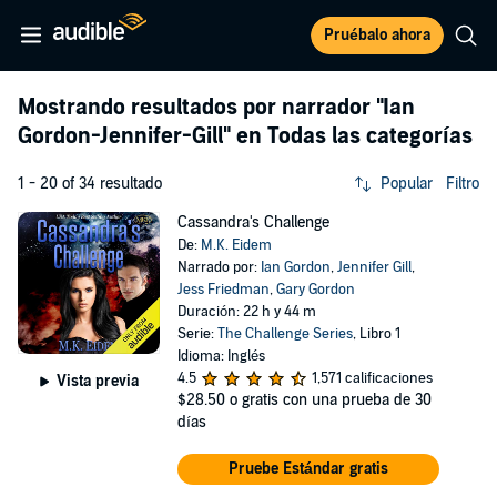
Pruébalo ahora
Mostrando resultados por narrador
"Ian
Gordon-Jennifer-Gill"
en Todas las categorías
1 - 20 of 34 resultado
Popular
Filtro
Cassandra's Challenge
De:
M.K. Eidem
Narrado por:
Ian Gordon
,
Jennifer Gill
,
Jess Friedman
,
Gary Gordon
Duración: 22 h y 44 m
Serie:
The Challenge Series
, Libro 1
Idioma: Inglés
4.5
1,571 calificaciones
Vista previa
$28.50
o gratis con una prueba de 30
días
Pruebe Estándar gratis