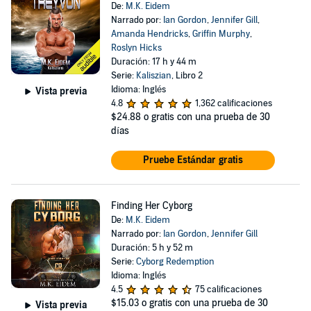
De:
M.K. Eidem
Narrado por:
Ian Gordon
,
Jennifer Gill
,
Amanda Hendricks
,
Griffin Murphy
,
Roslyn Hicks
Duración: 17 h y 44 m
Serie:
Kaliszian
, Libro 2
Idioma: Inglés
Vista previa
4.8
1,362 calificaciones
$24.88
o gratis con una prueba de 30
días
Pruebe Estándar gratis
Finding Her Cyborg
De:
M.K. Eidem
Narrado por:
Ian Gordon
,
Jennifer Gill
Duración: 5 h y 52 m
Serie:
Cyborg Redemption
Idioma: Inglés
4.5
75 calificaciones
$15.03
o gratis con una prueba de 30
Vista previa