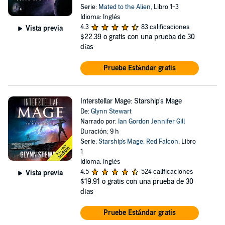
Serie:
Mated to the Alien
, Libro 1-3
Idioma: Inglés
4.3
83 calificaciones
Vista previa
$22.39
o gratis con una prueba de 30
días
Pruebe Estándar gratis
Interstellar Mage: Starship's Mage
De:
Glynn Stewart
Narrado por:
Ian Gordon Jennifer Gill
Duración: 9 h
Serie:
Starship's Mage: Red Falcon
, Libro
1
Idioma: Inglés
4.5
524 calificaciones
Vista previa
$19.91
o gratis con una prueba de 30
días
Pruebe Estándar gratis