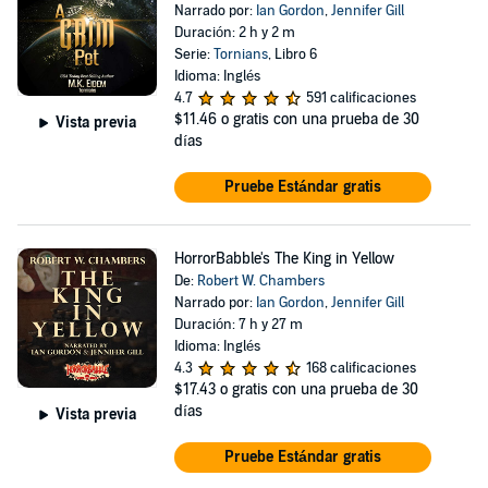
Narrado por:
Ian Gordon
,
Jennifer Gill
Duración: 2 h y 2 m
Serie:
Tornians
, Libro 6
Idioma: Inglés
4.7
591 calificaciones
$11.46
o gratis con una prueba de 30
Vista previa
días
Pruebe Estándar gratis
HorrorBabble's The King in Yellow
De:
Robert W. Chambers
Narrado por:
Ian Gordon
,
Jennifer Gill
Duración: 7 h y 27 m
Idioma: Inglés
4.3
168 calificaciones
$17.43
o gratis con una prueba de 30
días
Vista previa
Pruebe Estándar gratis