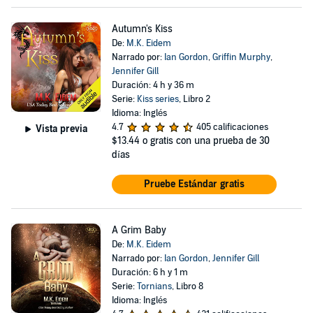
Autumn's Kiss
De:
M.K. Eidem
Narrado por:
Ian Gordon
,
Griffin Murphy
,
Jennifer Gill
Duración: 4 h y 36 m
Serie:
Kiss series
, Libro 2
Idioma: Inglés
4.7
405 calificaciones
Vista previa
$13.44
o gratis con una prueba de 30
días
Pruebe Estándar gratis
A Grim Baby
De:
M.K. Eidem
Narrado por:
Ian Gordon
,
Jennifer Gill
Duración: 6 h y 1 m
Serie:
Tornians
, Libro 8
Idioma: Inglés