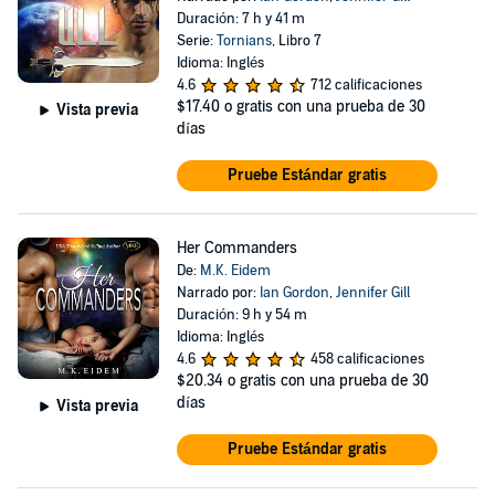
Duración: 7 h y 41 m
Serie:
Tornians
, Libro 7
Idioma: Inglés
4.6
712 calificaciones
$17.40
o gratis con una prueba de 30
Vista previa
días
Pruebe Estándar gratis
Her Commanders
De:
M.K. Eidem
Narrado por:
Ian Gordon
,
Jennifer Gill
Duración: 9 h y 54 m
Idioma: Inglés
4.6
458 calificaciones
$20.34
o gratis con una prueba de 30
días
Vista previa
Pruebe Estándar gratis