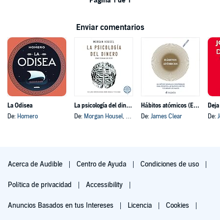
Página 1 de 1
Enviar comentarios
La Odisea
La psicología del dinero
Hábitos atómicos (Español neutro)
Deja
De:
Homero
De:
Morgan Housel
, y otros
De:
James Clear
De:
Acerca de Audible
Centro de Ayuda
Condiciones de uso
Política de privacidad
Accessibility
Anuncios Basados en tus Intereses
Licencia
Cookies