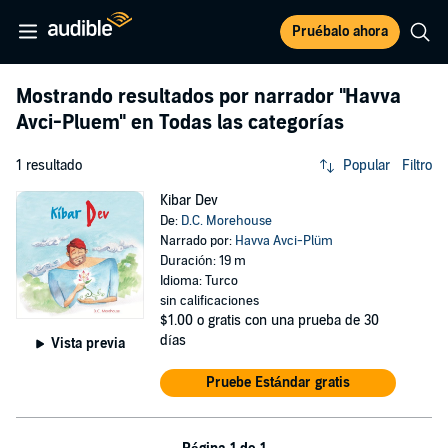
Pruébalo ahora
Mostrando resultados por narrador
"Havva
Avci-Pluem"
en Todas las categorías
1 resultado
Popular
Filtro
Kibar Dev
De:
D.C. Morehouse
Narrado por:
Havva Avci-Plüm
Duración: 19 m
Idioma: Turco
sin calificaciones
$1.00
o gratis con una prueba de 30
días
Vista previa
Pruebe Estándar gratis