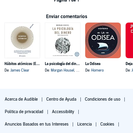
Página 1 de 1
Enviar comentarios
Hábitos atómicos (Español neutro)
La psicología del dinero
La Odisea
Deja
De:
James Clear
De:
Morgan Housel
, y otros
De:
Homero
De:
Acerca de Audible
Centro de Ayuda
Condiciones de uso
Política de privacidad
Accessibility
Anuncios Basados en tus Intereses
Licencia
Cookies