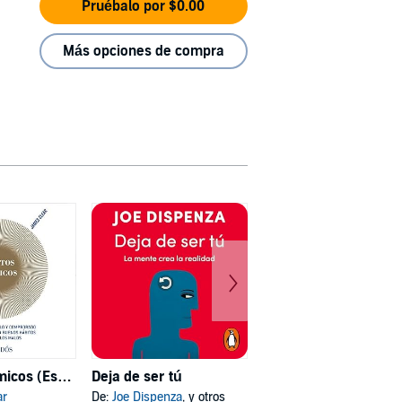
Pruébalo por $0.00
Más opciones de compra
Hábitos atómicos (Español neutro)
Deja de ser tú
Mi psicóloga me dijo
ar
De:
Joe Dispenza
, y otros
De:
Katherine Hoyer
, y otros