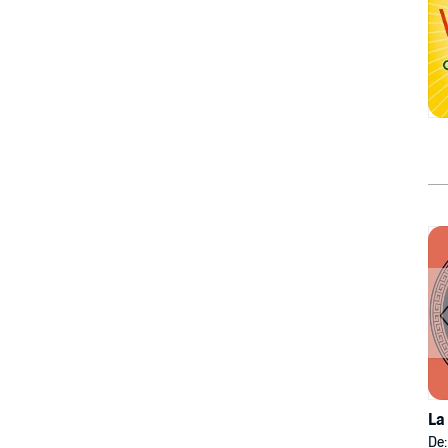
La
De