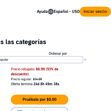
Ayuda
Iniciar sesión
s las categorías
Ordenar por
Precio rebajado:
$6.99
(53% de
descuento)
Precio regular:
$14.99
Oferta termina
24d 8h 49m 38s
Pruébalo por $0.00