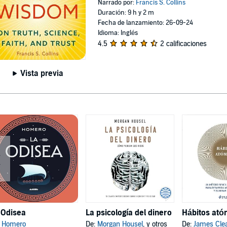
Narrado por:
Francis S. Collins
Duración: 9 h y 2 m
Fecha de lanzamiento: 26-09-24
Idioma: Inglés
4.5
2 calificaciones
Vista previa
 Odisea
La psicología del dinero
:
Homero
De:
Morgan Housel
, y otros
De:
James Cle