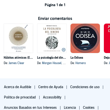
Página 1 de 1
Enviar comentarios
Hábitos atómicos (Español neutro)
La psicología del dinero
La Odisea
Deja
De:
James Clear
De:
Morgan Housel
, y otros
De:
Homero
De:
Acerca de Audible
Centro de Ayuda
Condiciones de uso
Política de privacidad
Accessibility
Anuncios Basados en tus Intereses
Licencia
Cookies