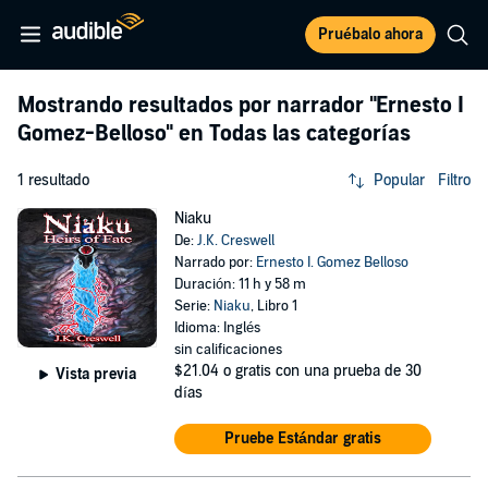
Pruébalo ahora
Mostrando resultados por narrador
"Ernesto I
Gomez-Belloso"
en Todas las categorías
1 resultado
Popular
Filtro
Niaku
De:
J.K. Creswell
Narrado por:
Ernesto I. Gomez Belloso
Duración: 11 h y 58 m
Serie:
Niaku
, Libro 1
Idioma: Inglés
sin calificaciones
$21.04
o gratis con una prueba de 30
Vista previa
días
Pruebe Estándar gratis