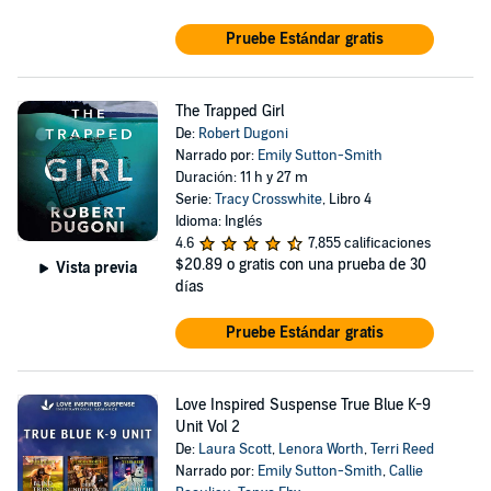
Pruebe Estándar gratis
The Trapped Girl
De:
Robert Dugoni
Narrado por:
Emily Sutton-Smith
Duración: 11 h y 27 m
Serie:
Tracy Crosswhite
, Libro 4
Idioma: Inglés
4.6
7,855 calificaciones
$20.89
o gratis con una prueba de 30
Vista previa
días
Pruebe Estándar gratis
Love Inspired Suspense True Blue K-9
Unit Vol 2
De:
Laura Scott
,
Lenora Worth
,
Terri Reed
Narrado por:
Emily Sutton-Smith
,
Callie