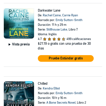
Darkwater Lane
De:
Rachel Caine
,
Carrie Ryan
Narrado por:
Emily Sutton-Smith
Duración: 11 h y 29 m
Serie:
Stillhouse Lake
, Libro 7
Idioma: Inglés
4.7
499 calificaciones
$21.19
o gratis con una prueba de 30
Vista previa
días
Pruebe Estándar gratis
Chilled
De:
Kendra Elliot
Narrado por:
Emily Sutton-Smith
Duración: 10 h y 16 m
Serie:
A Bone Secrets Novel
, Libro 2