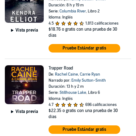
Duración: 8 h y 19 m
Serie:
Columbia River
, Libro 2
Idioma: Inglés
4.5
1,813 calificaciones
$18.76
o gratis con una prueba de 30
Vista previa
días
Pruebe Estándar gratis
Trapper Road
De:
Rachel Caine
,
Carrie Ryan
Narrado por:
Emily Sutton-Smith
Duración: 13 h y 2 m
Serie:
Stillhouse Lake
, Libro 6
Idioma: Inglés
4.7
696 calificaciones
$22.35
o gratis con una prueba de 30
Vista previa
días
Pruebe Estándar gratis