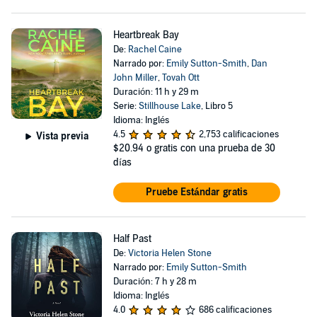
Heartbreak Bay
De:
Rachel Caine
Narrado por:
Emily Sutton-Smith
,
Dan
John Miller
,
Tovah Ott
Duración: 11 h y 29 m
Serie:
Stillhouse Lake
, Libro 5
Idioma: Inglés
4.5
2,753 calificaciones
Vista previa
$20.94
o gratis con una prueba de 30
días
Pruebe Estándar gratis
Half Past
De:
Victoria Helen Stone
Narrado por:
Emily Sutton-Smith
Duración: 7 h y 28 m
Idioma: Inglés
4.0
686 calificaciones