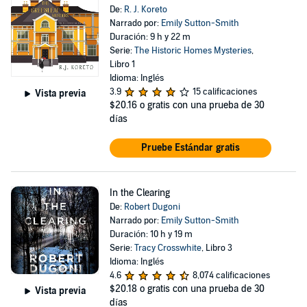
De:
R. J. Koreto
Narrado por:
Emily Sutton-Smith
Duración: 9 h y 22 m
Serie:
The Historic Homes Mysteries
,
Libro 1
Idioma: Inglés
3.9
15 calificaciones
Vista previa
$20.16
o gratis con una prueba de 30
días
Pruebe Estándar gratis
In the Clearing
De:
Robert Dugoni
Narrado por:
Emily Sutton-Smith
Duración: 10 h y 19 m
Serie:
Tracy Crosswhite
, Libro 3
Idioma: Inglés
4.6
8,074 calificaciones
$20.18
o gratis con una prueba de 30
Vista previa
días