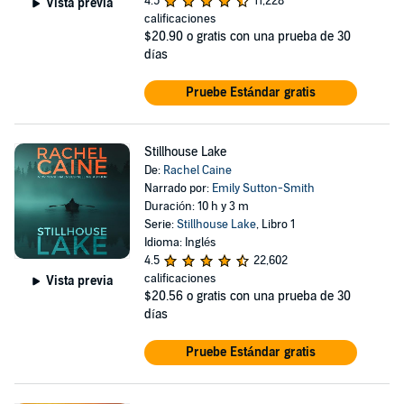
4.5
11,228
Vista previa
calificaciones
$20.90
o gratis con una prueba de 30
días
Pruebe Estándar gratis
Stillhouse Lake
De:
Rachel Caine
Narrado por:
Emily Sutton-Smith
Duración: 10 h y 3 m
Serie:
Stillhouse Lake
, Libro 1
Idioma: Inglés
4.5
22,602
calificaciones
Vista previa
$20.56
o gratis con una prueba de 30
días
Pruebe Estándar gratis