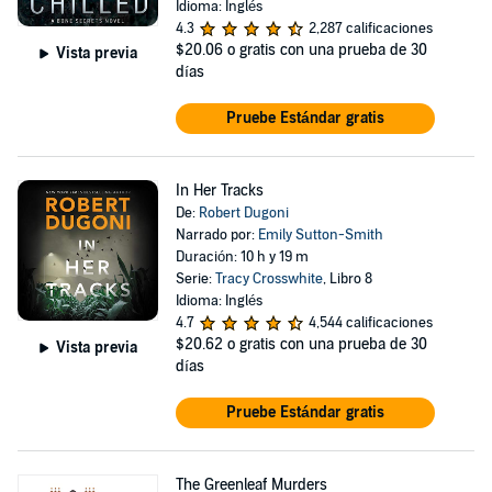
Idioma: Inglés
4.3
2,287 calificaciones
$20.06
o gratis con una prueba de 30
Vista previa
días
Pruebe Estándar gratis
In Her Tracks
De:
Robert Dugoni
Narrado por:
Emily Sutton-Smith
Duración: 10 h y 19 m
Serie:
Tracy Crosswhite
, Libro 8
Idioma: Inglés
4.7
4,544 calificaciones
$20.62
o gratis con una prueba de 30
Vista previa
días
Pruebe Estándar gratis
The Greenleaf Murders