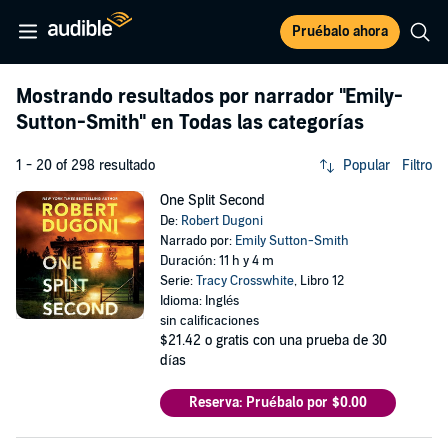
Pruébalo ahora
Mostrando resultados por narrador
"Emily-
Sutton-Smith"
en Todas las categorías
1 - 20 of 298 resultado
Popular
Filtro
One Split Second
De:
Robert Dugoni
Narrado por:
Emily Sutton-Smith
Duración: 11 h y 4 m
Serie:
Tracy Crosswhite
, Libro 12
Idioma: Inglés
sin calificaciones
$21.42
o gratis con una prueba de 30
días
Reserva: Pruébalo por $0.00