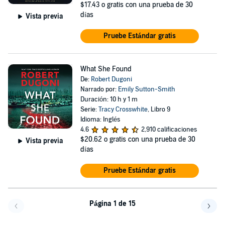
$17.43
o gratis con una prueba de 30
días
Vista previa
Pruebe Estándar gratis
What She Found
De:
Robert Dugoni
Narrado por:
Emily Sutton-Smith
Duración: 10 h y 1 m
Serie:
Tracy Crosswhite
, Libro 9
Idioma: Inglés
4.6
2,910 calificaciones
$20.62
o gratis con una prueba de 30
Vista previa
días
Pruebe Estándar gratis
Página 1 de 15
Volver a la página anterior
Avanz