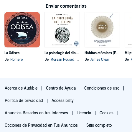
Enviar comentarios
La Odisea
La psicología del dinero
Hábitos atómicos (Español neutro)
Mi p
De:
Homero
De:
Morgan Housel
, y otros
De:
James Clear
De:
Acerca de Audible
Centro de Ayuda
Condiciones de uso
Política de privacidad
Accessibility
Anuncios Basados en tus Intereses
Licencia
Cookies
Opciones de Privacidad en Tus Anuncios
Sitio completo