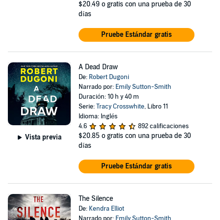
$20.49
o gratis con una prueba de 30
días
Pruebe Estándar gratis
A Dead Draw
De:
Robert Dugoni
Narrado por:
Emily Sutton-Smith
Duración: 10 h y 40 m
Serie:
Tracy Crosswhite
, Libro 11
Idioma: Inglés
4.6
892 calificaciones
$20.85
o gratis con una prueba de 30
Vista previa
días
Pruebe Estándar gratis
The Silence
De:
Kendra Elliot
Narrado por:
Emily Sutton-Smith