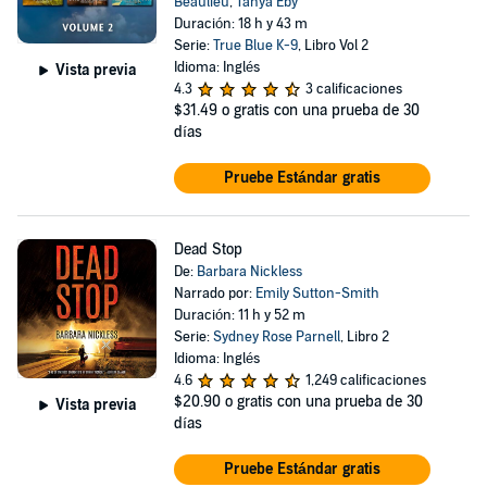
Beaulieu
,
Tanya Eby
Duración: 18 h y 43 m
Serie:
True Blue K-9
, Libro Vol 2
Idioma: Inglés
Vista previa
4.3
3 calificaciones
$31.49
o gratis con una prueba de 30
días
Pruebe Estándar gratis
Dead Stop
De:
Barbara Nickless
Narrado por:
Emily Sutton-Smith
Duración: 11 h y 52 m
Serie:
Sydney Rose Parnell
, Libro 2
Idioma: Inglés
4.6
1,249 calificaciones
$20.90
o gratis con una prueba de 30
Vista previa
días
Pruebe Estándar gratis