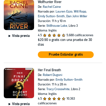
Wolfhunter River
De:
Rachel Caine
Narrado por:
Lauren Ezzo
,
Will Ropp
,
Emily Sutton-Smith
,
Dan John Miller
Duración: 11 h y 10 m
Serie:
Stillhouse Lake
, Libro 3
Idioma: Inglés
4.5
5,688 calificaciones
Vista previa
$20.90
o gratis con una prueba de 30
días
Pruebe Estándar gratis
Her Final Breath
De:
Robert Dugoni
Narrado por:
Emily Sutton-Smith
Duración: 11 h y 28 m
Serie:
Tracy Crosswhite
, Libro 2
Idioma: Inglés
4.5
10,363
calificaciones
Vista previa