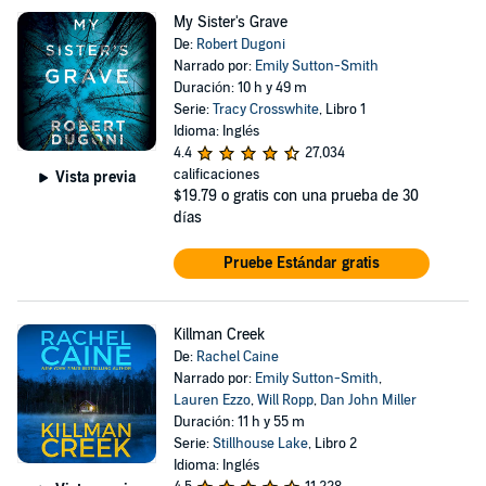
My Sister's Grave
De:
Robert Dugoni
Narrado por:
Emily Sutton-Smith
Duración: 10 h y 49 m
Serie:
Tracy Crosswhite
, Libro 1
Idioma: Inglés
4.4
27,034
calificaciones
Vista previa
$19.79
o gratis con una prueba de 30
días
Pruebe Estándar gratis
Killman Creek
De:
Rachel Caine
Narrado por:
Emily Sutton-Smith
,
Lauren Ezzo
,
Will Ropp
,
Dan John Miller
Duración: 11 h y 55 m
Serie:
Stillhouse Lake
, Libro 2
Idioma: Inglés