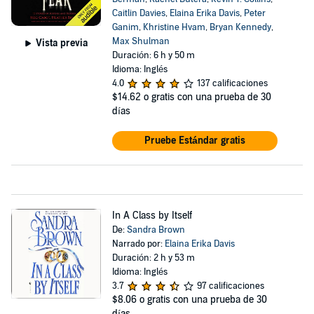
Caitlin Davies
,
Elaina Erika Davis
,
Peter
Ganim
,
Khristine Hvam
,
Bryan Kennedy
,
Max Shulman
Vista previa
Duración: 6 h y 50 m
Idioma: Inglés
4.0
137 calificaciones
$14.62
o gratis con una prueba de 30
días
Pruebe Estándar gratis
In A Class by Itself
De:
Sandra Brown
Narrado por:
Elaina Erika Davis
Duración: 2 h y 53 m
Idioma: Inglés
3.7
97 calificaciones
$8.06
o gratis con una prueba de 30
días