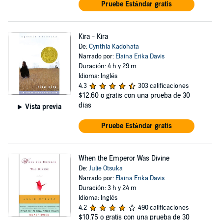
Pruebe Estándar gratis
Kira - Kira
De:
Cynthia Kadohata
Narrado por:
Elaina Erika Davis
Duración: 4 h y 29 m
Idioma: Inglés
4.3
303 calificaciones
$12.60
o gratis con una prueba de 30
días
Vista previa
Pruebe Estándar gratis
When the Emperor Was Divine
De:
Julie Otsuka
Narrado por:
Elaina Erika Davis
Duración: 3 h y 24 m
Idioma: Inglés
4.2
490 calificaciones
$10.75
o gratis con una prueba de 30