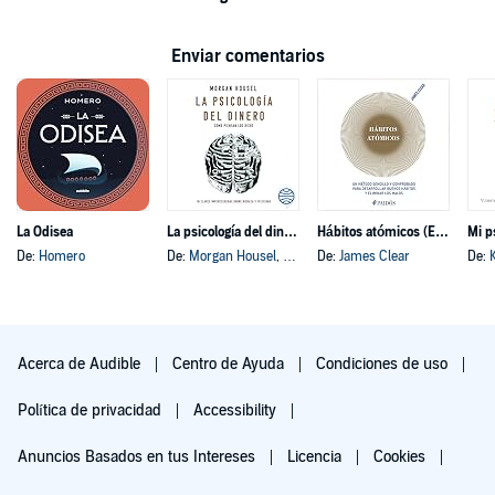
Enviar comentarios
La Odisea
La psicología del dinero
Hábitos atómicos (Español neutro)
Mi p
De:
Homero
De:
Morgan Housel
, y otros
De:
James Clear
De:
Acerca de Audible
Centro de Ayuda
Condiciones de uso
Política de privacidad
Accessibility
Anuncios Basados en tus Intereses
Licencia
Cookies