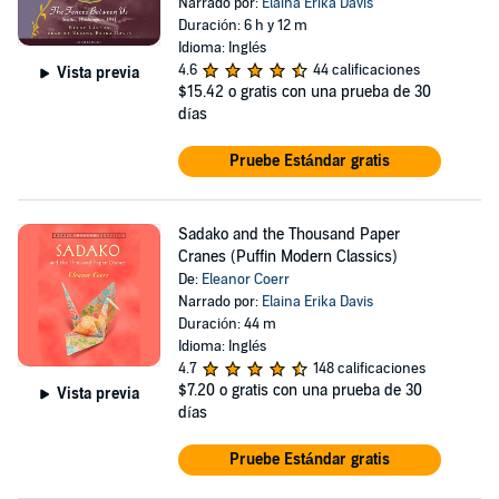
Narrado por:
Elaina Erika Davis
Duración: 6 h y 12 m
Idioma: Inglés
4.6
44 calificaciones
Vista previa
$15.42
o gratis con una prueba de 30
días
Pruebe Estándar gratis
Sadako and the Thousand Paper
Cranes (Puffin Modern Classics)
De:
Eleanor Coerr
Narrado por:
Elaina Erika Davis
Duración: 44 m
Idioma: Inglés
4.7
148 calificaciones
$7.20
o gratis con una prueba de 30
Vista previa
días
Pruebe Estándar gratis