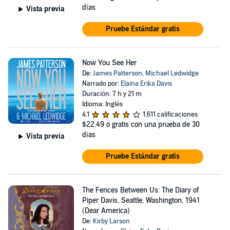
días
Vista previa
Pruebe Estándar gratis
Now You See Her
De:
James Patterson
,
Michael Ledwidge
Narrado por:
Elaina Erika Davis
Duración: 7 h y 21 m
Idioma: Inglés
4.1
1,611 calificaciones
$22.49
o gratis con una prueba de 30
días
Vista previa
Pruebe Estándar gratis
The Fences Between Us: The Diary of
Piper Davis, Seattle, Washington, 1941
(Dear America)
De:
Kirby Larson