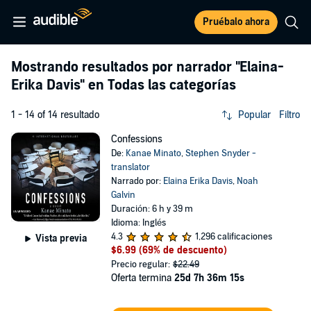
Pruébalo ahora
Mostrando resultados por narrador
"Elaina-
Erika Davis"
en Todas las categorías
1 - 14 of 14 resultado
Popular
Filtro
Confessions
De:
Kanae Minato
,
Stephen Snyder -
translator
Narrado por:
Elaina Erika Davis
,
Noah
Galvin
Duración: 6 h y 39 m
Idioma: Inglés
4.3
1,296 calificaciones
Vista previa
$6.99
(69% de descuento)
Precio regular:
$22.49
Oferta termina
25d 7h 36m 14s