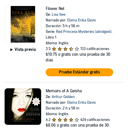
Flower Net
De:
Lisa See
Narrado por:
Elaina Erika Davis
Duración: 5 h y 56 m
Serie:
Red Princess Mysteries (abridged)
,
Libro 1
Idioma: Inglés
3.5
133 calificaciones
Vista previa
$10.75
o gratis con una prueba de 30
días
Pruebe Estándar gratis
Memoirs of A Geisha
De:
Arthur Golden
Narrado por:
Elaina Erika Davis
Duración: 2 h y 58 m
Idioma: Inglés
4.2
424 calificaciones
$8.06
o gratis con una prueba de 30