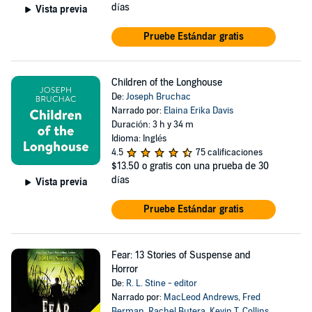
días
Vista previa
Pruebe Estándar gratis
Children of the Longhouse
De:
Joseph Bruchac
Narrado por:
Elaina Erika Davis
Duración: 3 h y 34 m
Idioma: Inglés
4.5
75 calificaciones
$13.50
o gratis con una prueba de 30
días
Vista previa
Pruebe Estándar gratis
Fear: 13 Stories of Suspense and
Horror
De:
R. L. Stine - editor
Narrado por:
MacLeod Andrews
,
Fred
Berman
,
Rachel Butera
,
Kevin T. Collins
,