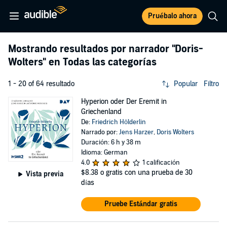
Pruébalo ahora
Mostrando resultados por narrador
"Doris-
Wolters"
en Todas las categorías
1 - 20 of 64 resultado
Popular
Filtro
Hyperion oder Der Eremit in
Griechenland
De:
Friedrich Hölderlin
Narrado por:
Jens Harzer
,
Doris Wolters
Duración: 6 h y 38 m
Idioma: German
4.0
1 calificación
$8.38
o gratis con una prueba de 30
Vista previa
días
Pruebe Estándar gratis