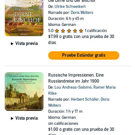
Die Dirne und der Bischof
De:
Ulrike Schweikert
Narrado por:
Doris Wolters
Duración: 6 h y 45 m
Idioma: German
5.0
1 calificación
$7.99
o gratis con una prueba de 30
días
Vista previa
Pruebe Estándar gratis
Russische Impressionen. Eine
Russlandreise im Jahr 1900
De:
Lou Andreas-Salomé
,
Rainer Maria
Rilke
Narrado por:
Herbert Schäfer
,
Doris
Wolters
Duración: 1 h y 17 m
Idioma: German
Vista previa
sin calificaciones
$1.00
o gratis con una prueba de 30