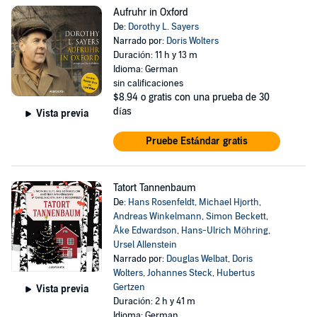
Aufruhr in Oxford
De:
Dorothy L. Sayers
Narrado por:
Doris Wolters
Duración: 11 h y 13 m
Idioma: German
sin calificaciones
$8.94
o gratis con una prueba de 30
días
Vista previa
Pruebe Estándar gratis
Tatort Tannenbaum
De:
Hans Rosenfeldt
,
Michael Hjorth
,
Andreas Winkelmann
,
Simon Beckett
,
Åke Edwardson
,
Hans-Ulrich Möhring
,
Ursel Allenstein
Narrado por:
Douglas Welbat
,
Doris
Wolters
,
Johannes Steck
,
Hubertus
Gertzen
Vista previa
Duración: 2 h y 41 m
Idioma: German