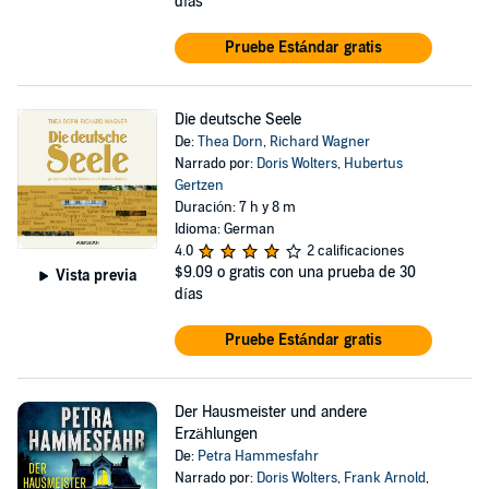
días
Pruebe Estándar gratis
Die deutsche Seele
De:
Thea Dorn
,
Richard Wagner
Narrado por:
Doris Wolters
,
Hubertus
Gertzen
Duración: 7 h y 8 m
Idioma: German
4.0
2 calificaciones
$9.09
o gratis con una prueba de 30
Vista previa
días
Pruebe Estándar gratis
Der Hausmeister und andere
Erzählungen
De:
Petra Hammesfahr
Narrado por:
Doris Wolters
,
Frank Arnold
,