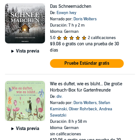
Das Schneemädchen
De:
Eowyn Ivey
Narrado por:
Doris Wolters
Duración: 7 h y 2 m
Idioma: German
5.0
2 calificaciones
$9.08
o gratis con una prueba de 30
días
Vista previa
Pruebe Estándar gratis
Wie es duftet, wie es blüht... Die große
Hörbuch-Box für Gartenfreunde
De:
div.
Narrado por:
Doris Wolters
,
Stefan
Kaminski
,
Oliver Rohrbeck
,
Andrea
Sawatzki
Duración: 8 h y 58 m
Idioma: German
Vista previa
sin calificaciones