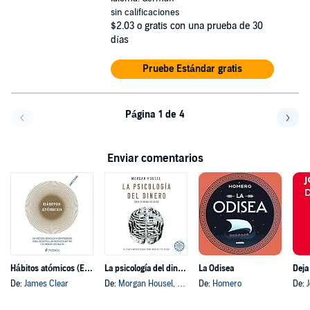
sin calificaciones
$2.03
o gratis con una prueba de 30
días
Pruebe Estándar gratis
Página 1 de 4
Volver a la página anterior
Avanz
Enviar comentarios
Hábitos atómicos (Español neutro)
La psicología del dinero
La Odisea
Deja
De:
James Clear
De:
Morgan Housel
, y otros
De:
Homero
De: