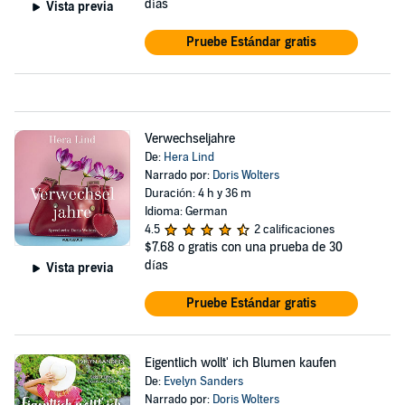
días
Vista previa
Pruebe Estándar gratis
Verwechseljahre
De:
Hera Lind
Narrado por:
Doris Wolters
Duración: 4 h y 36 m
Idioma: German
4.5
2 calificaciones
$7.68
o gratis con una prueba de 30
días
Vista previa
Pruebe Estándar gratis
Eigentlich wollt' ich Blumen kaufen
De:
Evelyn Sanders
Narrado por:
Doris Wolters